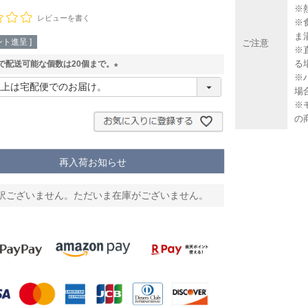
※
レビューを書く
※
ま
ト進呈 ]
ご注意
※
る
で配送可能な個数は20個まで。
※
(
場
必
※
須
の
)
再入荷お知らせ
訳ございません。ただいま在庫がございません。