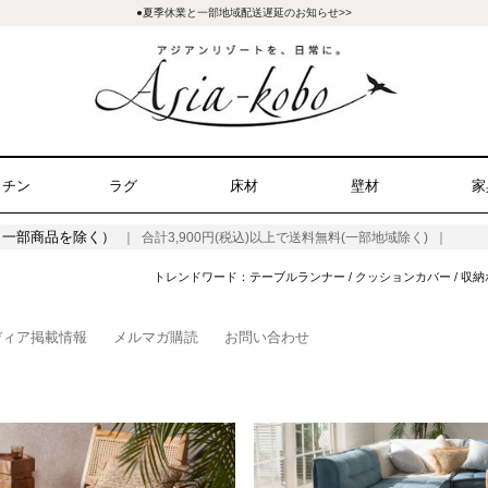
●夏季休業と一部地域配送遅延のお知らせ>>
ッチン
ラグ
床材
壁材
家
（一部商品を除く）
｜ 合計3,900円(税込)以上で送料無料(一部地域除く) ｜
トレンドワード：
テーブルランナー
/
クッションカバー
/
収納
ディア掲載情報
メルマガ購読
お問い合わせ