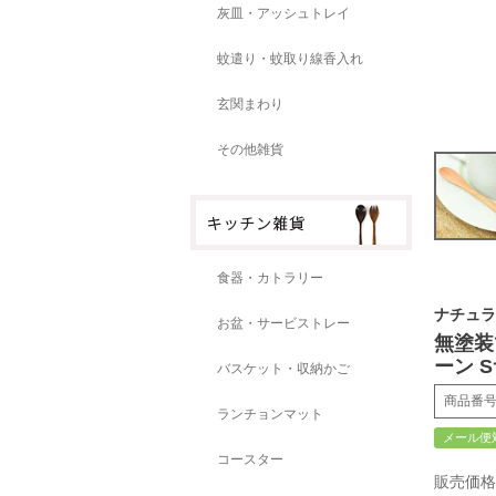
灰皿・アッシュトレイ
蚊遣り・蚊取り線香入れ
玄関まわり
その他雑貨
食器・カトラリー
ナチュラ
お盆・サービストレー
無塗装
ーン S
バスケット・収納かご
商品番
ランチョンマット
メール便
コースター
販売価格