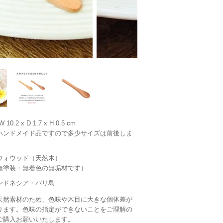
 10.2 x D 1.7 x H 0.5 cm
ハンドメイド品ですので多少サイズは前後しま
。
ウォウッド（天然木）
無塗装・無着色の無垢材です）
ンドネシア・バリ島
天然素材のため、色味や木目に大きな個体差が
ります。色味の指定ができないことをご理解の
ご購入お願いいたします。