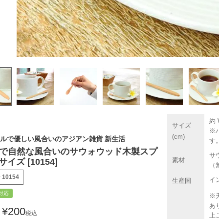
約 W
サイズ
※
(cm)
ルで優しい風合いのアジアン雑貨 新生活
す
で自然な風合いのサウォウッド木製スプ
サ
素材
サイズ [10154]
（
号
10154
イ
生産国
対応
※
あ
¥
200
税込
上