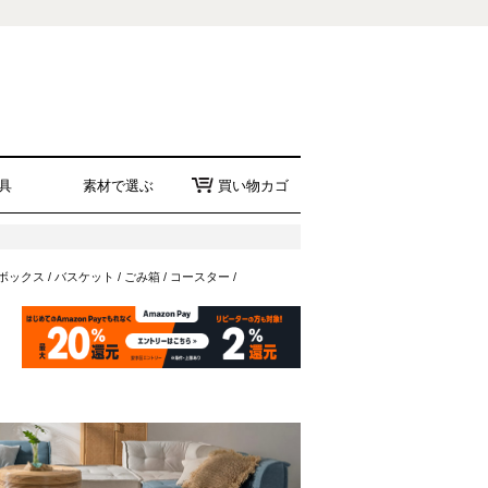
具
素材で選ぶ
買い物カゴ
ボックス
/
バスケット
/
ごみ箱
/
コースター
/