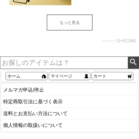
トイレットペーパー ホル
ダー 収納 DIY アンティー
ク ヴィンテージ ナチュラ
もっと見る
ル Sylph シルフ おしゃれ
北欧 リゾート 雑貨 インテ
リア アジアン [84302] ホ
ワイト
ホーム
マイページ
カート
メルマガ申込/停止
特定商取引法に基づく表示
送料とお支払い方法について
個人情報の取扱いについて