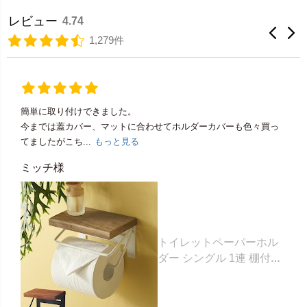
レビュー
4.74
1,279件
簡単に取り付けできました。
今までは蓋カバー、マットに合わせてホルダーカバーも色々買っ
てましたがこち...
もっと見る
ミッチ様
トイレットペーパーホル
ダー シングル 1連 棚付き
天然木 木製 アイアン 約
W 16cm D 11.5cm H
9.5cm ブラウン ベージュ