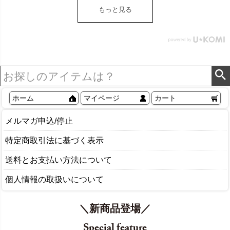
ク ヴィンテージ ナチュラ
もっと見る
ル Sylph シルフ おしゃれ
北欧 リゾート 雑貨 インテ
リア アジアン [84302] ホ
ワイト
ホーム
マイページ
カート
メルマガ申込/停止
特定商取引法に基づく表示
送料とお支払い方法について
個人情報の取扱いについて
＼新商品登場／
Special feature