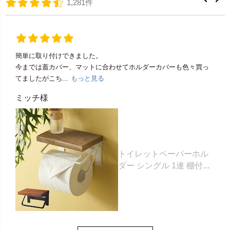
1,281件
簡単に取り付けできました。
今までは蓋カバー、マットに合わせてホルダーカバーも色々買っ
てましたがこち...
もっと見る
ミッチ様
トイレットペーパーホル
ダー シングル 1連 棚付き
天然木 木製 アイアン 約
W 16cm D 11.5cm H
9.5cm ブラウン ベージュ
トイレットペーパー ホル
ダー 収納 DIY アンティー