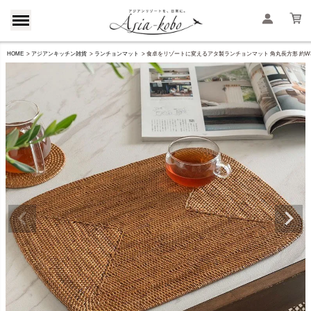
HOME
アジアンキッチン雑貨
ランチョンマット
食卓をリゾートに変えるアタ製ランチョンマット 角丸長方形 約W38×D2