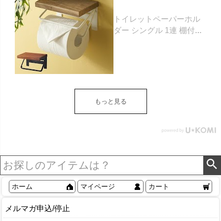
トイレットペーパーホル
ダー シングル 1連 棚付き
天然木 木製 アイアン 約
W 16cm D 11.5cm H
9.5cm ブラウン ベージュ
トイレットペーパー ホル
ダー 収納 DIY アンティー
ク ヴィンテージ ナチュラ
もっと見る
ル Sylph シルフ おしゃれ
北欧 リゾート 雑貨 インテ
リア アジアン [84302] ホ
ワイト
ホーム
マイページ
カート
メルマガ申込/停止