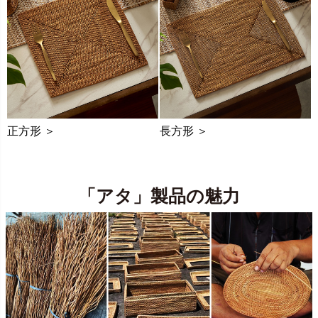
正方形 ＞
長方形 ＞
「アタ」製品の魅力