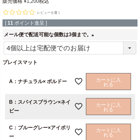
販売価格
¥
1,200
税込
レビューを書く
[
11
ポイント進呈 ]
メール便で配送可能な個数は3個まで。
(
必
プレイスマット
須
)
カートに入
A：ナチュラル× ボルドー
れる
B：スパイスブラウン×ネイ
カートに入
れる
ビー
C：ブルーグレー×アイボリ
カートに入
れる
ー