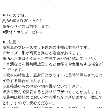
SPEC
■サイズ(cm)：
約 W 40 × D 30 × H 0.2
※多少サイズは前後します。
■素材：ポリプロピレン
■ご注意
※写真のプレースマット以外の小物は非売品です。
※サイズ・形が写真と異なる場合があります。
※汚れた際は固く絞った布等で速やかに拭いて下さい。
※水滴などを長時間放置すると色移りや色落ちする場合が
ございます。
※素材の特性上、直射日光やライトに長時間照らされると
変色する場合があります。
※直接熱いものや食べ物を置かないで下さい。
※折り畳んで保管すると折りジワがつくことがあります。
※最初は塗料のにおいがする場合がございますが、数日で
とれますのでご安心ください。