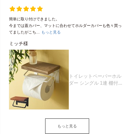
簡単に取り付けできました。
今までは蓋カバー、マットに合わせてホルダーカバーも色々買っ
てましたがこち...
もっと見る
ミッチ様
トイレットペーパーホル
ダー シングル 1連 棚付き
天然木 木製 アイアン 約
W 16cm D 11.5cm H
9.5cm ブラウン ベージュ
トイレットペーパー ホル
ダー 収納 DIY アンティー
ク ヴィンテージ ナチュラ
もっと見る
ル Sylph シルフ おしゃれ