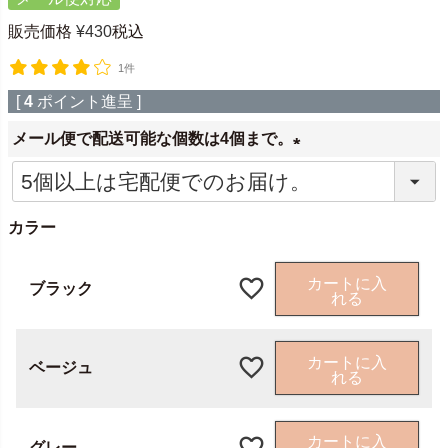
販売価格
¥
430
税込
1件
[
4
ポイント進呈 ]
メール便で配送可能な個数は4個まで。
(
必
カラー
須
)
カートに入
ブラック
れる
カートに入
ベージュ
れる
カートに入
グレー