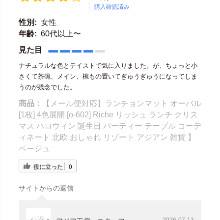
購入確認済み
性別:
女性
年齢:
60代以上〜
見た目
ナチュラルな色とテイストで気に入りました。が、ちょっと小
さくて茶碗、メイン、椀もの置いてぎゅうぎゅうになってしま
うのが残念でした。
商品：
【メール便対応】ランチョンマット オーバル
[1枚] 4色展開 [o-602] Riche リッシュ ランチ クリス
マス ハロウィン 誕生日 パーティー テーブル コーデ
ィネート 北欧 おしゃれ リゾート アジアン 雑貨 】
ベージュ
役に立った
0
サイトからの返信