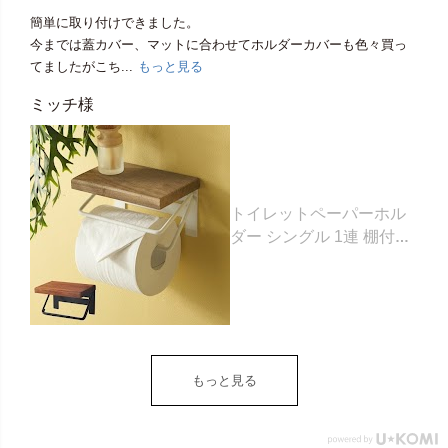
簡単に取り付けできました。
今までは蓋カバー、マットに合わせてホルダーカバーも色々買っ
てましたがこち...
もっと見る
ミッチ様
トイレットペーパーホル
ダー シングル 1連 棚付き
天然木 木製 アイアン 約
W 16cm D 11.5cm H
9.5cm ブラウン ベージュ
トイレットペーパー ホル
ダー 収納 DIY アンティー
ク ヴィンテージ ナチュラ
もっと見る
ル Sylph シルフ おしゃれ
北欧 リゾート 雑貨 インテ
リア アジアン [84302] ホ