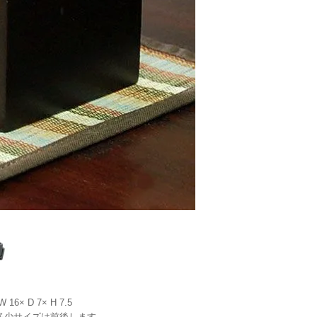
W 16× D 7× H 7.5
多少サイズは前後します。