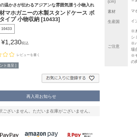
(cm)
の温かさが伝わるアジアンな雰囲気漂う小物入れ
マ
素材
材マホガニーの木製スタンドケース ボ
イプ 小物収納 [10433]
イ
生産国
号
10433
※
シ
¥
1,230
※
税込
ご注意
場
レビューを書く
※
の
ント進呈 ]
再入荷お知らせ
訳ございません。ただいま在庫がございません。