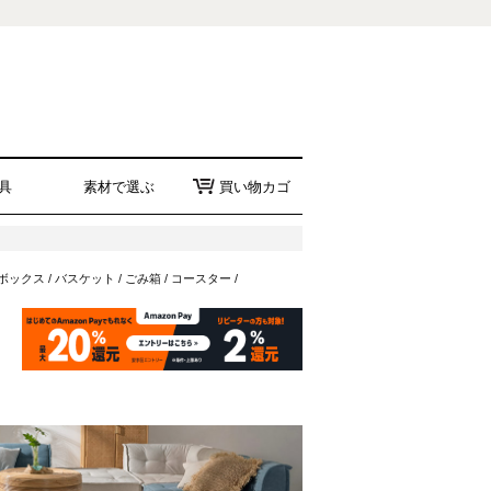
具
素材で選ぶ
買い物カゴ
ボックス
/
バスケット
/
ごみ箱
/
コースター
/