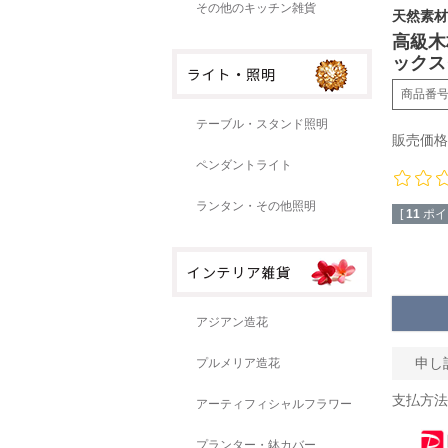
その他のキッチン雑貨
天然素材
高級木
ックスタ
商品番
テーブル・スタンド照明
販売価格
ペンダントライト
ランタン・その他照明
[
11
ポイ
アジアン造花
申し
プルメリア造花
支払方法
アーティフィシャルフラワー
プランター・鉢カバー