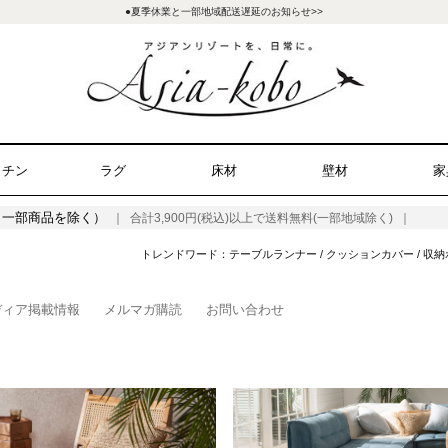
●夏季休業と一部地域配送遅延のお知らせ>>
ッチン
ラグ
床材
壁材
家
（一部商品を除く）
｜ 合計3,900円(税込)以上で送料無料(一部地域除く) ｜
トレンドワード：
テーブルランナー
/
クッションカバー
/
収納
ディア掲載情報
メルマガ購読
お問い合わせ