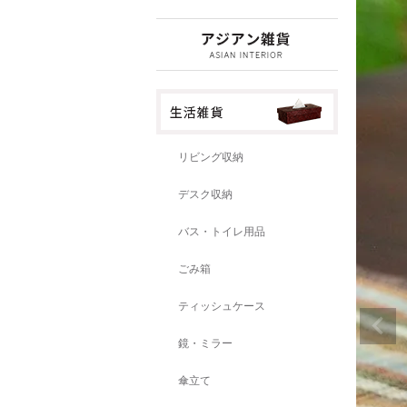
リビング収納
デスク収納
バス・トイレ用品
ごみ箱
ティッシュケース
鏡・ミラー
傘立て