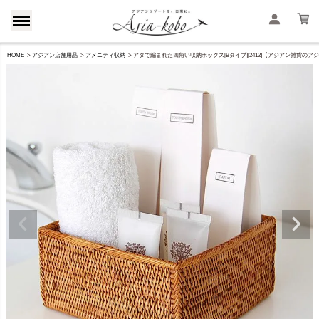
HOME
アジアン店舗用品
アメニティ収納
アタで編まれた四角い収納ボックス[Bタイプ][2412]【アジアン雑貨のア