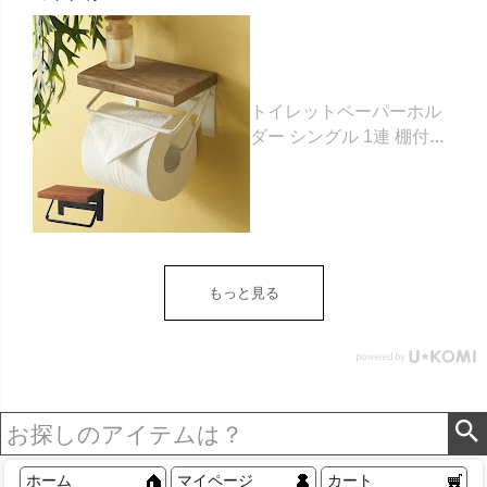
トイレットペーパーホル
ダー シングル 1連 棚付き
天然木 木製 アイアン 約
W 16cm D 11.5cm H
9.5cm ブラウン ベージュ
トイレットペーパー ホル
ダー 収納 DIY アンティー
ク ヴィンテージ ナチュラ
もっと見る
ル Sylph シルフ おしゃれ
北欧 リゾート 雑貨 インテ
リア アジアン [84302] ホ
ワイト
ホーム
マイページ
カート