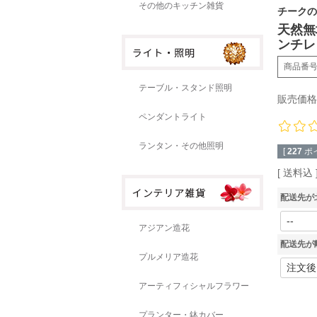
その他のキッチン雑貨
チークの
天然無
ンチレ
商品番
テーブル・スタンド照明
販売価格
ペンダントライト
ランタン・その他照明
[
227
ポ
送料込
配送先が
アジアン造花
配送先が
プルメリア造花
アーティフィシャルフラワー
プランター・鉢カバー