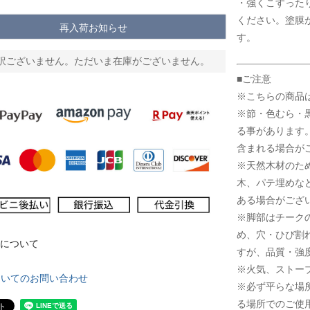
・強くこすった
ください。塗膜
再入荷お知らせ
す。
訳ございません。ただいま在庫がございません。
■ご注意
※こちらの商品
※節・色むら・
る事があります
含まれる場合が
※天然木材のた
木、パテ埋めな
ある場合がござ
※脚部はチーク
め、穴・ひび割
について
すが、品質・強
※火気、ストー
ついてのお問い合わせ
※必ず平らな場
る場所でのご使