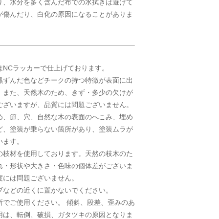
り、水分を多く含んだ布での水拭きは避けて
が傷んだり、白化の原因になることがありま
はNCラッカーで仕上げております。
黒ずんだ色などチークの持つ特徴が表面に出
。また、天然木のため、きず・多少の欠けが
ございますが、品質には問題ございません。
め、節、穴、自然な木の表面のへこみ、埋め
ど、塗装が乗らない箇所があり、塗装ムラが
います。
の枝材を使用しております。天然の枝木のた
れ・形状や大きさ・色味の個体差がございま
度には問題ございません。
ブなどの近くに置かないでください。
所でご使用ください。 傾斜、段差、歪みのあ
用は、転倒、破損、ガタツキの原因となりま