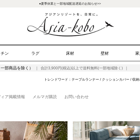
●夏季休業と一部地域配送遅延のお知らせ>>
ッチン
ラグ
床材
壁材
家
（一部商品を除く）
｜ 合計3,900円(税込)以上で送料無料(一部地域除く) ｜
トレンドワード：
テーブルランナー
/
クッションカバー
/
収納
ディア掲載情報
メルマガ購読
お問い合わせ