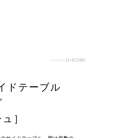
イドテーブル
グ
シュ］