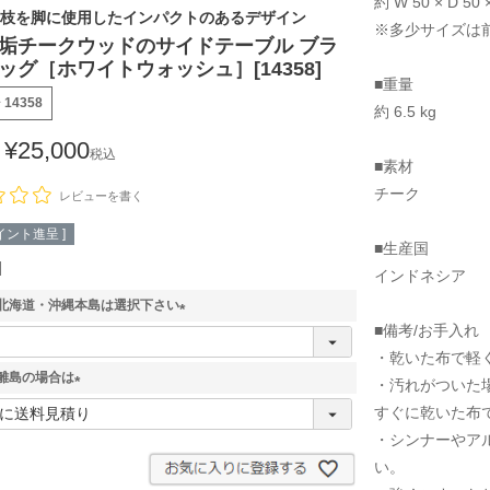
約 W 50 × D 50 
枝を脚に使用したインパクトのあるデザイン
※多少サイズは
垢チークウッドのサイドテーブル ブラ
ッグ［ホワイトウォッシュ］[14358]
■重量
号
14358
約 6.5 kg
¥
25,000
税込
■素材
チーク
レビューを書く
イント進呈 ]
■生産国
インドネシア
北海道・沖縄本島は選択下さい
■備考/お手入れ
(
・乾いた布で軽
必
離島の場合は
須
・汚れがついた
)
(
すぐに乾いた布
必
・シンナーやア
須
い。
)