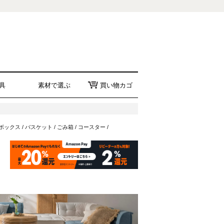
具
素材で選ぶ
買い物カゴ
ボックス
/
バスケット
/
ごみ箱
/
コースター
/