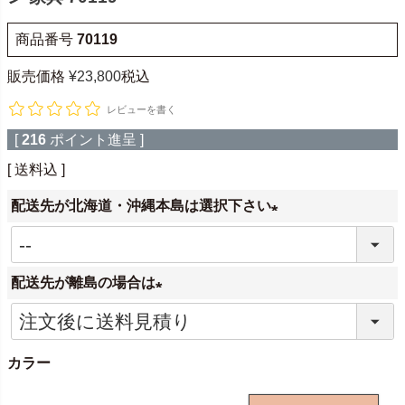
商品番号
70119
販売価格
¥
23,800
税込
レビューを書く
[
216
ポイント進呈 ]
送料込
配送先が北海道・沖縄本島は選択下さい
(
必
配送先が離島の場合は
須
)
(
必
カラー
須
)