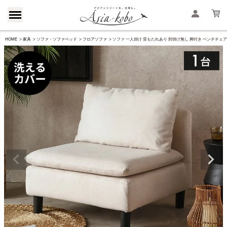
HOME
家具
ソファ・ソファベッド
フロアソファ
ソファ 一人掛け 背もたれあり 肘掛け無し 脚付き ベンチチェア ファブ