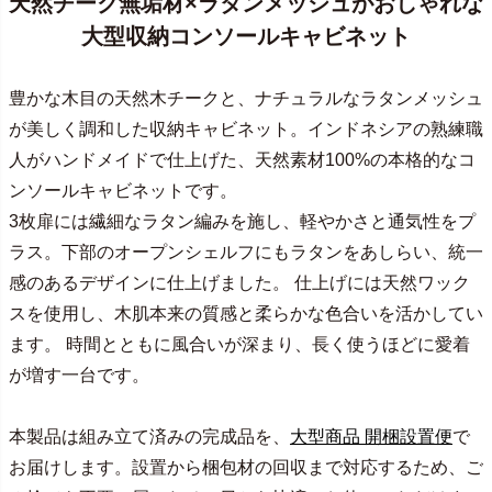
天然チーク無垢材×ラタンメッシュがおしゃれな
大型収納コンソールキャビネット
豊かな木目の天然木チークと、ナチュラルなラタンメッシュ
が美しく調和した収納キャビネット。インドネシアの熟練職
人がハンドメイドで仕上げた、天然素材100%の本格的なコ
ンソールキャビネットです。
3枚扉には繊細なラタン編みを施し、軽やかさと通気性をプ
ラス。下部のオープンシェルフにもラタンをあしらい、統一
感のあるデザインに仕上げました。 仕上げには天然ワック
スを使用し、木肌本来の質感と柔らかな色合いを活かしてい
ます。 時間とともに風合いが深まり、長く使うほどに愛着
が増す一台です。
本製品は組み立て済みの完成品を、
大型商品 開梱設置便
で
お届けします。設置から梱包材の回収まで対応するため、ご