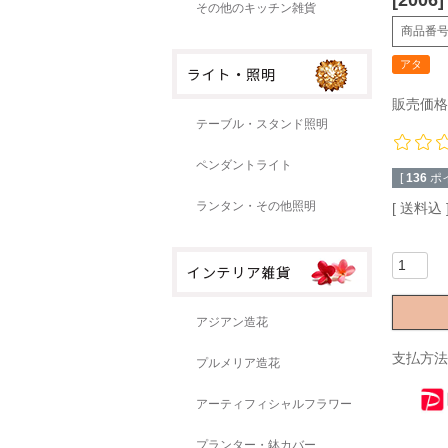
[20
その他のキッチン雑貨
商品番
アタ
販売価格
テーブル・スタンド照明
ペンダントライト
[
136
ポ
ランタン・その他照明
送料込
アジアン造花
支払方法
プルメリア造花
アーティフィシャルフラワー
プランター・鉢カバー