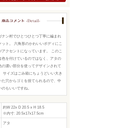
ガナン村でひとつひとつ丁寧に編まれ
ケット。 六角形のかわいいボディにこ
がアクセントになっています。 このこ
は色を付けているのではなく、アタの
色の濃い部分を使ってデザインされて
。 サイズはごみ箱にちょうどいい大き
いた穴からゴミを捨てられるので、中
いのもいいですね。
約W 22x D 20.5 x H 18.5
※内寸: 20.5x17x17.5cm
アタ