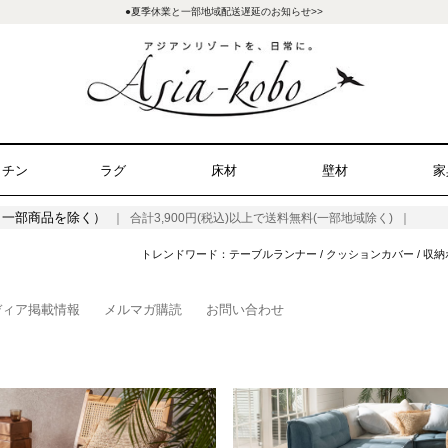
●夏季休業と一部地域配送遅延のお知らせ>>
ッチン
ラグ
床材
壁材
家
（一部商品を除く）
｜ 合計3,900円(税込)以上で送料無料(一部地域除く) ｜
トレンドワード：
テーブルランナー
/
クッションカバー
/
収納
ディア掲載情報
メルマガ購読
お問い合わせ