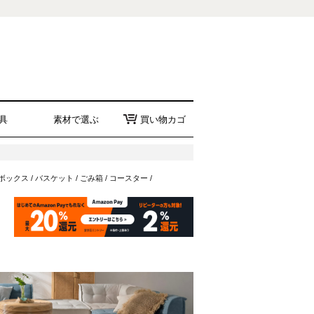
具
素材で選ぶ
買い物カゴ
ボックス
/
バスケット
/
ごみ箱
/
コースター
/