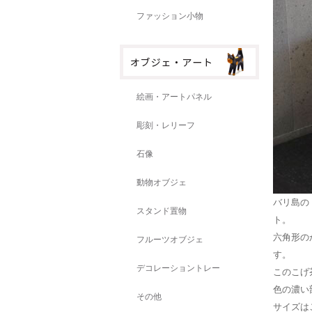
ファッション小物
絵画・アートパネル
彫刻・レリーフ
石像
動物オブジェ
バリ島の
スタンド置物
ト。
六角形の
フルーツオブジェ
す。
デコレーショントレー
このこげ
色の濃い
その他
サイズは