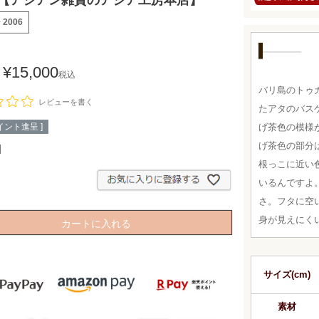
06]【アジアン雑貨のアジア工房本店】
号
2006
¥
15,000
税込
バリ島のトゥ
レビューを書く
たアタのバス
イント進呈 ]
げ茶色の模様
げ茶色の部分
根っこに近い
いるんですよ
さ。フタに空
身が見えにく
カートに入れる
サイズ(cm)
素材