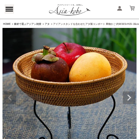
HOME
素材で選ぶアジアン雑貨
アタ
アイアンスタンドを合わせたアタ製コンポート 果物かご 約W19.5×H15~16cm [2