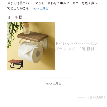
今までは蓋カバー、マットに合わせてホルダーカバーも色々買っ
てましたがこち...
もっと見る
ミッチ様
トイレットペーパーホル
ダー シングル 1連 棚付き
天然木 木製 アイアン 約
W 16cm D 11.5cm H
9.5cm ブラウン ベージュ
トイレットペーパー ホル
ダー 収納 DIY アンティー
ク ヴィンテージ ナチュラ
もっと見る
ル Sylph シルフ おしゃれ
北欧 リゾート 雑貨 インテ
リア アジアン [84302] ホ
ワイト