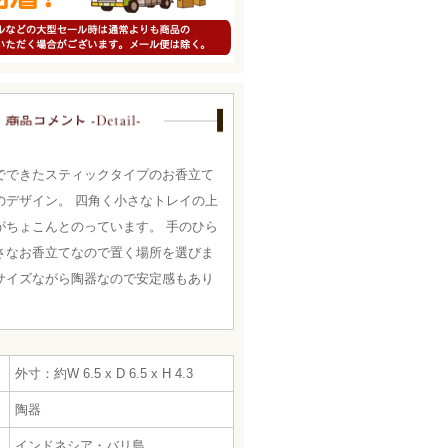
でできたスティックタイプのお香立て
のデザイン。 四角く小さなトレイの上
がちょこんとのっています。 手のひら
さなお香立てなので置く場所を選びま
サイズながら陶器なので安定感もあり
外寸：約W 6.5 x D 6.5 x H 4.3
陶器
インドネシア・バリ島