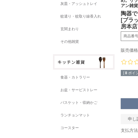
め。リラ
灰皿・アッシュトレイ
アン雑貨
陶器で
蚊遣り・蚊取り線香入れ
[ブラ
房本店
玄関まわり
商品番
その他雑貨
販売価格
[
8
ポイン
食器・カトラリー
お盆・サービストレー
バスケット・収納かご
ランチョンマット
申し
コースター
支払方法