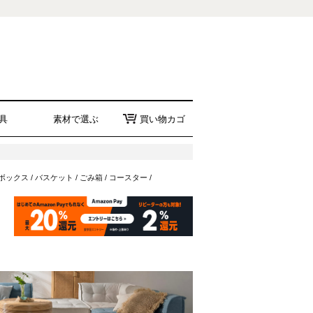
具
素材で選ぶ
買い物カゴ
ボックス
/
バスケット
/
ごみ箱
/
コースター
/