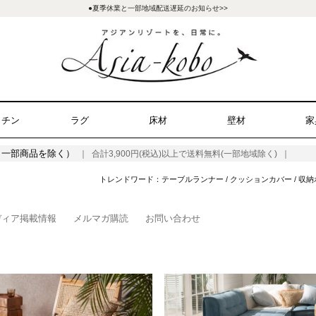
●夏季休業と一部地域配送遅延のお知らせ>>
ッチン
ラグ
床材
壁材
家
（一部商品を除く）
｜ 合計3,900円(税込)以上で送料無料(一部地域除く) ｜
トレンドワード：
テーブルランナー
/
クッションカバー
/
収納
ディア掲載情報
メルマガ購読
お問い合わせ