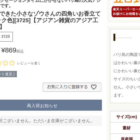
クゼーションタイムにかかせないバリ島の人気アジ
です。
できた小さなゾウさんの四角いお香立て
ック色][3725]【アジアン雑貨のアジア工
】
号
3725
¥
869
税込
バリ島の陶器
はかわいい象
レビューを書く
にかわいい象
ト進呈 ]
サイズのちい
せん。小さい
ます。
再入荷お知らせ
サイズ(cm)
訳ございません。ただいま在庫がございません。
素材
原産国