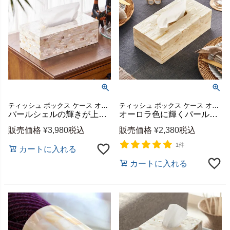
ティッシュ ボックス ケース オシャレ 花粉症 寝室 洗面所 ダイニング テーブル リゾート キッチン雑貨 生活雑貨 リビング 寝室 ドレッサー 新生活 引っ越し プレゼント ギフト お祝い
ティッシュ ボックス ケース オシャレ 花粉症
パールシェルの輝きが上品なティッシュケース 貝×木製 約W27×D14×H9cm 上蓋タイプ [8431]
オーロラ色に輝くパールシェルのティッシュケースカバー 約W27×D14×H9cm [8430]
販売価格
¥
3,980
税込
販売価格
¥
2,380
税込
1件
カートに入れる
カートに入れる