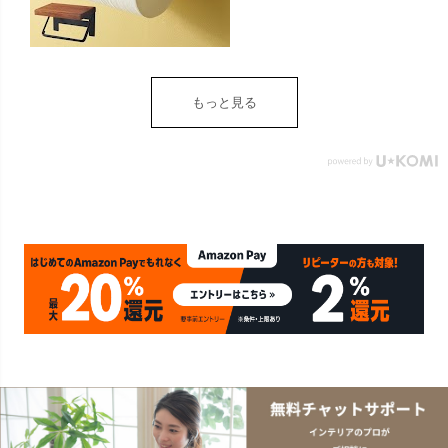
W 16cm D 11.5cm H
9.5cm ブラウン ベージュ
トイレットペーパー ホル
ダー 収納 DIY アンティー
ク ヴィンテージ ナチュラ
もっと見る
ル Sylph シルフ おしゃれ
北欧 リゾート 雑貨 インテ
リア アジアン [84302] ホ
ワイト