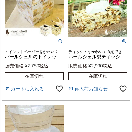
トイレットペーパーをかわいく収納できる貝殻でデコレーションされたアジアンティッシュケース。フタに穴が開いているので小さなごみ箱としても使えるバリ島の人気アジアン雑貨
ティッシュをかわいく収納できるバリ島の人気アジアン雑貨
パールシェルのトイレットティッシュケース スクエアタイプ 2色展開[vn50780]【アジアン雑貨のアジア工房本店】
パールシェル製ティッシュケースボックス ゴールド[vn50770]【アジアン雑貨のアジア工房本店】
販売価格
¥
2,750
税込
販売価格
¥
2,990
税込
在庫切れ
在庫切れ
カートに入れる
再入荷お知らせ