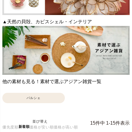
▲天然の貝殻、カピスシェル・インテリア
他の素材も見る！素材で選ぶアジアン雑貨一覧
パルシェ
並び替え
15
件中
1
-
15
件表示
新着順
優先度順
価格が安い順
価格が高い順