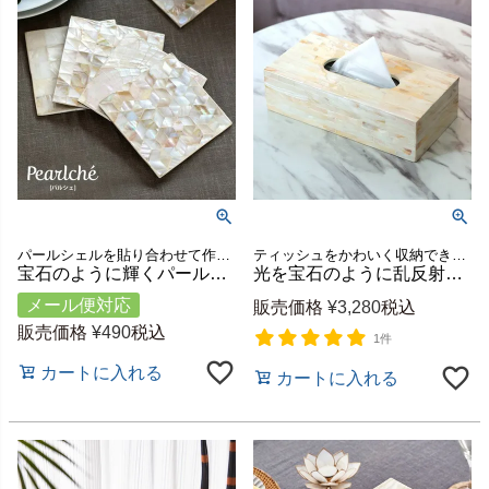
パールシェルを貼り合わせて作ったスクエアタイプのコースター。
ティッシュをかわいく収納できる人気アジアン雑貨
宝石のように輝くパールシェル製スクエアコースター パルシェ 約W9～10cm角 [c-vn5112]
光を宝石のように乱反射するパールシェルのティッシュボックス スライドタイプ 約W27×D14×H8cm [vn50427]
メール便対応
販売価格
¥
3,280
税込
販売価格
¥
490
税込
1件
カートに入れる
カートに入れる