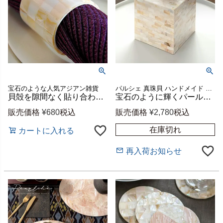
宝石のような人気アジアン雑貨
パルシェ 真珠貝 ハンドメイド かわいい ナチュラル
貝殻を隙間なく貼り合わせたパールシェルのナプキンリング 内径約4.2cm [7362]
宝石のように輝くパールシェルのトイレットペーパーケース 約W13.3×D13.3×H14cm [vn51139]
販売価格
¥
680
税込
販売価格
¥
2,780
税込
在庫切れ
カートに入れる
再入荷お知らせ