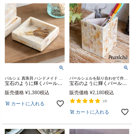
パルシェ 真珠貝 ハンドメイド かわいい ナチュラル
パールシェルを貼り合わせて作ったペン立て。
宝石のように輝くパールシェルのアクセサリートレー スクエア小 約W10×D10cm [vn51137]
宝石のように輝くパールシェルのペン立て 仕切りプレート取り外し可 約W7.5×D7.5×H10cm パルシェ [vn5112]
販売価格
¥
1,380
税込
販売価格
¥
2,180
税込
1件
カートに入れる
カートに入れる