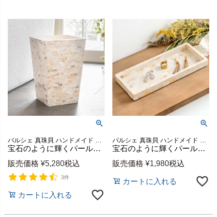
パルシェ 真珠貝 ハンドメイド かわいい ナチュラル
パルシェ 真珠貝 ハンドメイド かわいい ナチュラル
宝石のように輝くパールシェルのごみ箱 台形 容量約6L ベトナム製 [vn51141]
宝石のように輝くパールシェルのアクセサリートレイ 長方形 約W10×D25×H2.5cm [vn51138]
販売価格
¥
5,280
税込
販売価格
¥
1,980
税込
3件
カートに入れる
カートに入れる