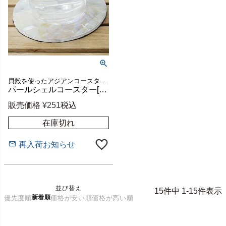
貝殻を使ったアジアンコースター。飲み物のグラスはもちろん、カップに入ったデザートのトレイにすればおうちカフェ気分が味わえるバリ島の人気アジアン雑貨。
パールシェルコースター[Gタイプ][7460]【アジアン雑貨のアジア工房本店】
販売価格
¥
251
税込
在庫切れ
再入荷お知らせ
並び替え
15
件中
1
-
15
件表示
新着順
優先度順
価格が安い順
価格が高い順