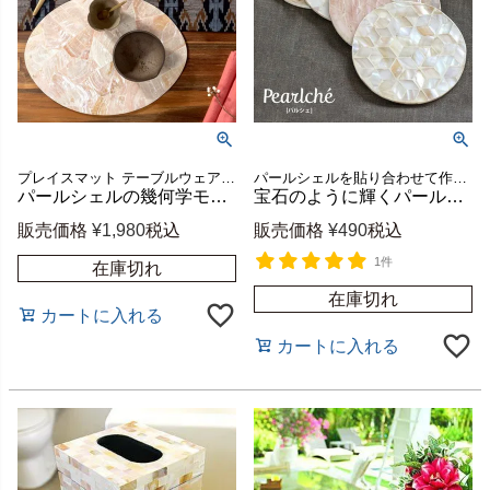
プレイスマット テーブルウェア ランチマット
パールシェルを貼り合わせて作ったラウンドタイプのコースター。
パールシェルの幾何学モザイクが華やかなランチョンマット オーバル型 約W40×D30cm [51179]
宝石のように輝くパールシェルのコースター パルシェ ラウンド 直径約9～10cm 1枚 [vn5113]
販売価格
¥
1,980
税込
販売価格
¥
490
税込
1件
在庫切れ
在庫切れ
カートに入れる
カートに入れる