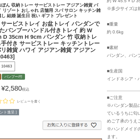
約 W 45.5 × D 35
おぼん 収納トレー サービストレー アジアン雑貨 バ
※多少サイズは
イ リゾート おしゃれ 店舗用 スパ サロン キッチン雑
越し 結婚 誕生日 祝い ギフト プレゼント
 サービストレイ お盆トレイ パンダンで
■重量
たバンブーハンドル付きトレイ 約 W
約 0.6kg
cm D 35cm H 9cm パンダン 竹 収納トレ
ち手付き サービストレー キッチントレー
■素材
バリ雑貨 ハワイ アジアン雑貨 アジアン
パンダン、バンブ
0463]
号
10463
■生産国
バンブー/竹
インドネシア・
¥
2,580
税込
■ご注意
レビューを書く
※パンダン製品
ント進呈 ]
ているうちに匂
めご了承のうえ
※ハンドメイド
ます。