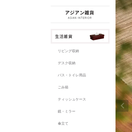
リビング収納
デスク収納
バス・トイレ用品
ごみ箱
ティッシュケース
鏡・ミラー
傘立て