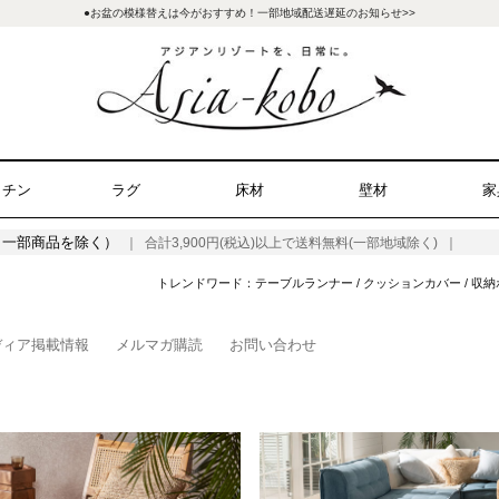
●お盆の模様替えは今がおすすめ！一部地域配送遅延のお知らせ>>
ッチン
ラグ
床材
壁材
家
（一部商品を除く）
｜ 合計3,900円(税込)以上で送料無料(一部地域除く) ｜
トレンドワード：
テーブルランナー
/
クッションカバー
/
収納
ディア掲載情報
メルマガ購読
お問い合わせ