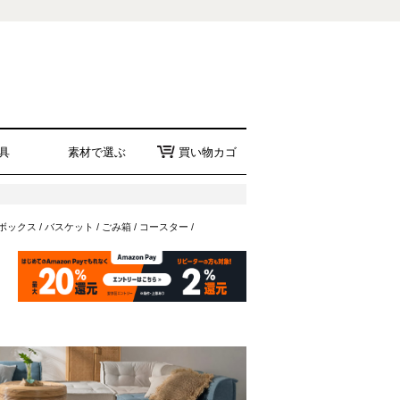
具
素材で選ぶ
買い物カゴ
ボックス
/
バスケット
/
ごみ箱
/
コースター
/