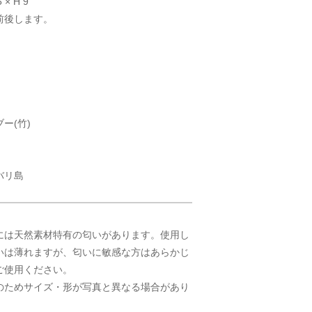
 × H 9
前後します。
ー(竹)
バリ島
には天然素材特有の匂いがあります。使用し
いは薄れますが、匂いに敏感な方はあらかじ
ご使用ください。
のためサイズ・形が写真と異なる場合があり