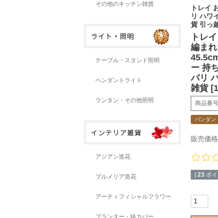
その他のキッチン雑貨
トレイ 
リ ハワ
貨 引っ
トレイ
編まれ
45.5
テーブル・スタンド照明
ー 持
バリ 
ペンダントライト
雑貨 [1
ランタン・その他照明
商品番
パンダン
販売価格
アジアン造花
[
23
ポイ
プルメリア造花
アーティフィシャルフラワー
プランター・鉢カバー