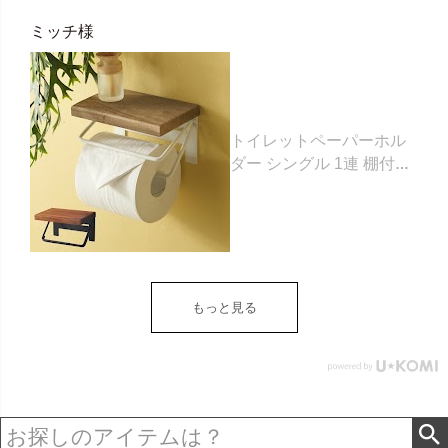
ミッチ様
トイレットペーパーホル
ダー シングル 1連 棚付き
天然木 木製 アイアン 約
W 16cm D 11.5cm H
9.5cm ブラウン ベージュ
トイレットペーパー ホル
ダー 収納 DIY アンティー
ク ヴィンテージ ナチュラ
もっと見る
ル Sylph シルフ おしゃれ
北欧 リゾート 雑貨 インテ
リア アジアン [84302] ホ
ワイト