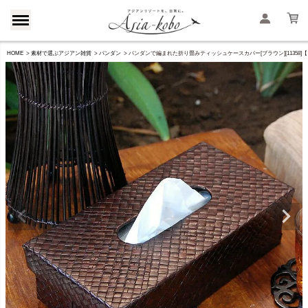
HOME
素材で選ぶアジアン雑貨
パンダン
パンダンで編まれた折り畳みティッシュケースカバー[ブラウン][11358