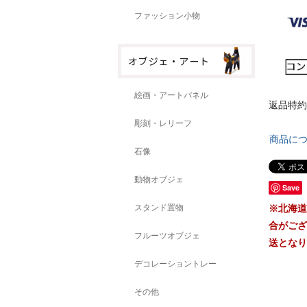
ファッション小物
絵画・アートパネル
返品特約
彫刻・レリーフ
商品に
石像
動物オブジェ
Save
スタンド置物
※北海道
合がござ
フルーツオブジェ
送となり
デコレーショントレー
その他