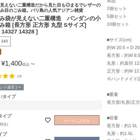
単品
見えない二重構造だから見た目も◎まるでレザーの
2個セット
み目のごみ箱。バリ島の人気アジアン雑貨
5個セット
み袋が見えない二重構造 パンダンの小
10個セット
み箱 [長方形 正方形 丸型 Sサイズ]
 14327 14328 ]
■サイズ(cm)
号
143
約W 20.5 × D 20
長方形：約W 8.5 x
¥
1,400
丸形：約直径 12.5
〜
税込
正方形：約W 12.5 
1件
※ハンドメイド
ント進呈 ]
〜
■重量
タイプ
長方形/丸形/正方形
タイプ
■容量
カートに入れる
税込
長方形：約1.5L
丸形：約1.5L
イプ