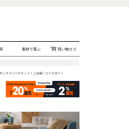
具
素材で選ぶ
買い物カゴ
ボックス
/
バスケット
/
ごみ箱
/
コースター
/