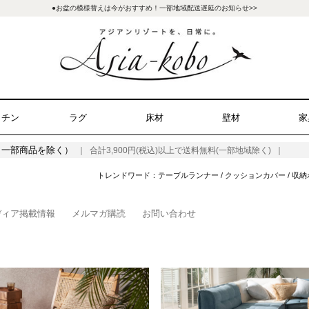
●お盆の模様替えは今がおすすめ！一部地域配送遅延のお知らせ>>
ッチン
ラグ
床材
壁材
家
（一部商品を除く）
｜ 合計3,900円(税込)以上で送料無料(一部地域除く) ｜
トレンドワード：
テーブルランナー
/
クッションカバー
/
収納
ディア掲載情報
メルマガ購読
お問い合わせ