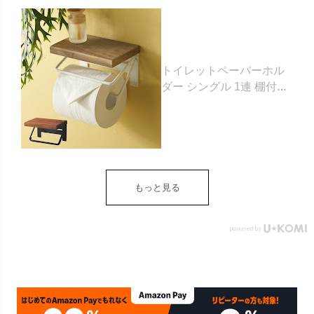
トイレットペーパーホル
ダー シングル 1連 棚付き
天然木 木製 アイアン 約
W 16cm D 11.5cm H
9.5cm ブラウン ベージュ
トイレットペーパー ホル
ダー 収納 DIY アンティー
ク ヴィンテージ ナチュラ
もっと見る
ル Sylph シルフ おしゃれ
北欧 リゾート 雑貨 インテ
リア アジアン [84302] ホ
ワイト