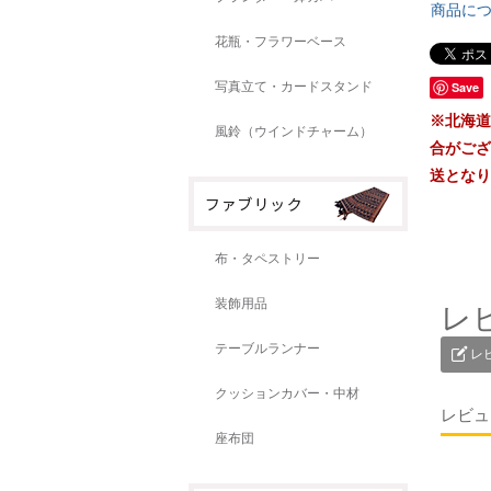
商品に
花瓶・フラワーベース
写真立て・カードスタンド
Save
※北海道
風鈴（ウインドチャーム）
合がござ
送となり
布・タペストリー
装飾用品
レ
テーブルランナー
レ
クッションカバー・中材
レビュ
座布団