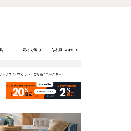
具
素材で選ぶ
買い物カゴ
ボックス
/
バスケット
/
ごみ箱
/
コースター
/