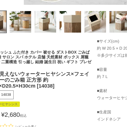
■サイズ(cm)
約 W 20.5 × D 20
ッシュ ふた付き カバー 被せる ダストBOX ごみば
※多少サイズは
袋 サロン スパ ホテル 店舗 天然素材 ボックス 屑籠
 二重構造 引っ越し 結婚 誕生日 祝い ギフト プレゼ
■容量
見えないウォーターヒヤシンス×フェイ
約 7 L
ーのごみ箱 正方形 約
×D20.5×H30cm [14038]
■素材
号
14038
ウォーターヒヤ
ーヒヤシンス
■生産国
¥
2,680
税込
インドネシア
レビューを書く