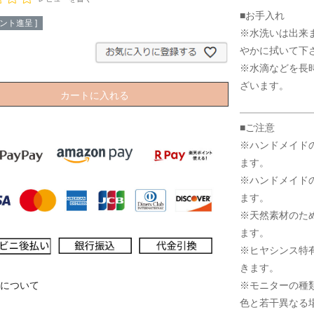
■お手入れ
ント進呈 ]
※水洗いは出来
やかに拭いて下
※水滴などを長
ざいます。
カートに入れる
■ご注意
※ハンドメイド
ます。
※ハンドメイド
ます。
※天然素材のた
ます。
※ヒヤシンス特
きます。
※モニターの種
について
色と若干異なる