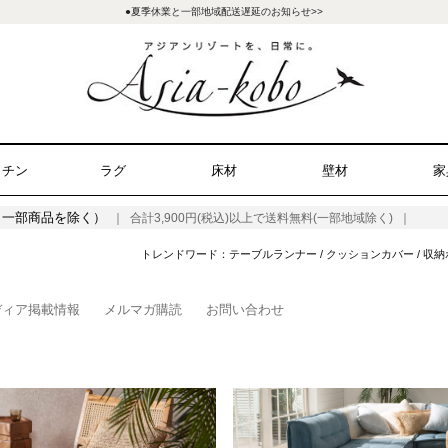
●夏季休業と一部地域配送遅延のお知らせ>>
ッチン
ラグ
床材
壁材
家
（一部商品を除く）
｜ 合計3,900円(税込)以上で送料無料(一部地域除く) ｜
トレンドワード：
テーブルランナー
/
クッションカバー
/
収納
ディア掲載情報
メルマガ購読
お問い合わせ