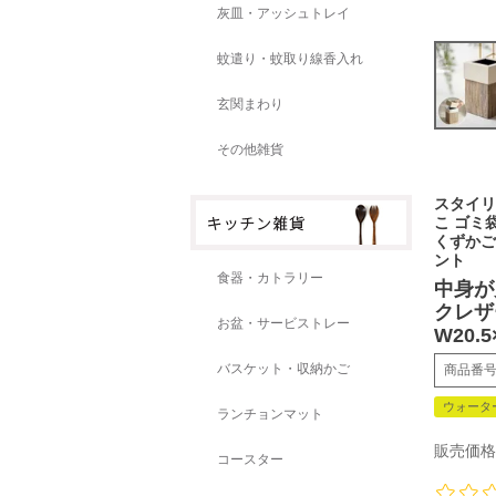
灰皿・アッシュトレイ
蚊遣り・蚊取り線香入れ
玄関まわり
その他雑貨
スタイリ
こ ゴミ
くずかご
ント
食器・カトラリー
中身が
クレザ
お盆・サービストレー
W20.5
バスケット・収納かご
商品番
ウォータ
ランチョンマット
販売価格
コースター