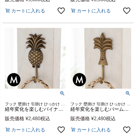
カートに入れる
カートに入れる
フック 壁掛け 引掛け ひっかけ 壁面 DIY 金属 金物 レトロ アンティーク風 おしゃれ インテリア 玄関 カーテン 棚 ラック キッチン 吊り下げ ハンガー 帽子 ストール
フック 壁掛け 引掛け ひっかけ 壁面 DIY 金属 金物 レトロ アンティーク風 おしゃれ インテリア 玄関 カーテン 棚 ラック キッチン 吊り下げ ハンガー 帽子 ストール
経年変化を楽しむパイナップル型の真鍮フック Mサイズ 縦約14.5cm [13744]
経年変化を楽しむパームツリー真鍮フック Mサイズ 約14.5cm [13743]
販売価格
¥
2,480
税込
販売価格
¥
2,480
税込
カートに入れる
カートに入れる