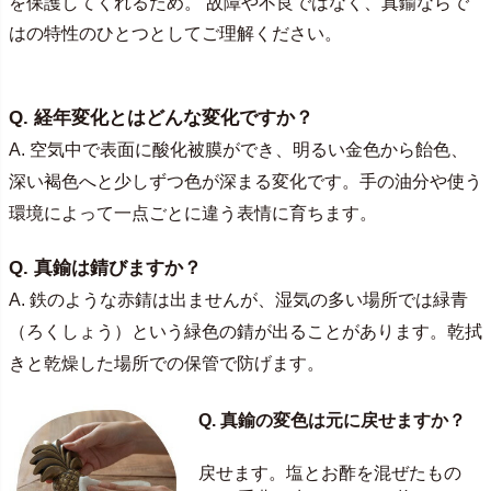
を保護してくれるため。 故障や不良ではなく、真鍮ならで
はの特性のひとつとしてご理解ください。
Q. 経年変化とはどんな変化ですか？
A. 空気中で表面に酸化被膜ができ、明るい金色から飴色、
深い褐色へと少しずつ色が深まる変化です。手の油分や使う
環境によって一点ごとに違う表情に育ちます。
Q. 真鍮は錆びますか？
A. 鉄のような赤錆は出ませんが、湿気の多い場所では緑青
（ろくしょう）という緑色の錆が出ることがあります。乾拭
きと乾燥した場所での保管で防げます。
Q. 真鍮の変色は元に戻せますか？
戻せます。塩とお酢を混ぜたもの