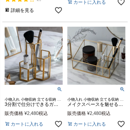
カートに入れる
詳細を見る
小物入れ 小物収納 立てる収納 クリア 透明 ゴールド コスメ
小物入れ 小物収納 立てる収納 クリア 透明 ゴールド コスメ
3分割で仕分けできるガラスと真鍮のヘキサゴンブラシスタンド 約W11.5×H11.5cm [67071]
メイクスペースを魅せる収納にするガラスと真鍮のブラシスタンド 5分割 約W18×D13×H9cm [67070]
販売価格
¥
2,480
税込
販売価格
¥
2,480
税込
カートに入れる
カートに入れる