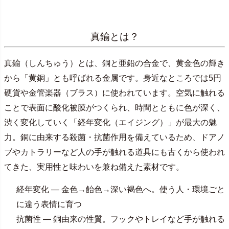
真鍮とは？
真鍮（しんちゅう）とは、銅と亜鉛の合金で、黄金色の輝き
から「黄銅」とも呼ばれる金属です。身近なところでは5円
硬貨や金管楽器（ブラス）に使われています。空気に触れる
ことで表面に酸化被膜がつくられ、時間とともに色が深く、
渋く変化していく「経年変化（エイジング）」が最大の魅
力。銅に由来する殺菌・抗菌作用を備えているため、ドアノ
ブやカトラリーなど人の手が触れる道具にも古くから使われ
てきた、実用性と味わいを兼ね備えた素材です。
経年変化 — 金色→飴色→深い褐色へ。使う人・環境ごと
に違う表情に育つ
抗菌性 — 銅由来の性質。フックやトレイなど手が触れる