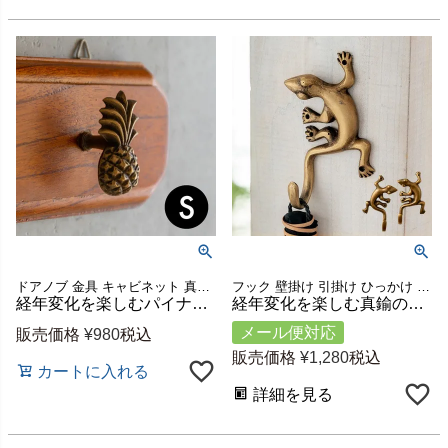
ドアノブ 金具 キャビネット 真鍮取手 持ち手
フック 壁掛け 引掛け ひっかけ 壁面 DIY 金属 金物 レトロ アンティーク風 おしゃれ インテリア 玄関 カーテン 棚 ラック キッチン 吊り下げ ハンガー 帽子 ストール
経年変化を楽しむパイナップル型真鍮ハンドル Sサイズ 約W2.5×D2×H4.5cm [13762]
経年変化を楽しむ真鍮のヤモリ型フック 約W5×D2.5×H9.5cm [b-1375]
メール便対応
販売価格
¥
980
税込
販売価格
¥
1,280
税込
カートに入れる
詳細を見る