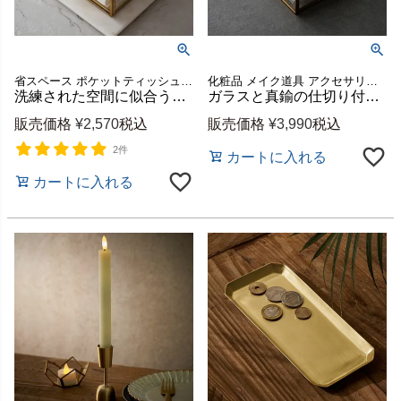
省スペース ポケットティッシュ 小さめ 半分 ケース ボックス リビング ダイニング キッチン ホテル カフェ デスク サニタリー 寝室 ベッドルーム 洗面台 洗面所 アンティーク 風
化粧品 メイク道具 アクセサリー ペン立て ケース ボックス スタンド リビング ダイニング キッチン ホテル カフェ 文房具 ペン リモコン収納 眼鏡 スマホ コスメ アンティーク 風
洗練された空間に似合うガラスと真鍮のティッシュケース ハーフサイズ 約W12×D11.5×H6.2cm [67150]
ガラスと真鍮の仕切り付きティッシュケース ふた付き 約W22×D16.5×H6.5cm [67149]
販売価格
¥
2,570
税込
販売価格
¥
3,990
税込
2件
カートに入れる
カートに入れる