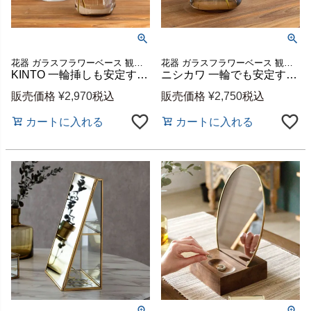
花器 ガラスフラワーベース 観葉植物 ギフト プレゼント 贈り物
花器 ガラスフラワーベース 観葉植物 ギフト プレゼント 贈り物
KINTO 一輪挿しも安定するガラスと真鍮のフラワーベース Lサイズ 直径約8cm 高さ約13cm [90390]
ニシカワ 一輪でも安定するガラス×真鍮のフラワーベース S クリア/ブラウン 直径8×高さ7cm 170ml [90389]
販売価格
¥
2,970
税込
販売価格
¥
2,750
税込
カートに入れる
カートに入れる