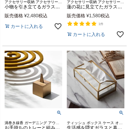
アクセサリー収納 アクセサリー入れ 小物収納 見せる収納 什器 ピアス 時計 イヤリング ネックレス 置き キャンドル ディフューザー 花瓶 フラワーベース 敷き 店舗 ギフト プレゼント
アクセサリー収納 アクセサリー入れ 小物収納 見せる収納 什器 ピアス 時計 イヤリング ネックレス 置き ポプリ パワーストーン コイン 鍵 店舗 カフェ レストラン ギフト プレゼント
小物を引き立てるガラスと真鍮のミラートレー 約W22×D22×H4cm [67125]
蓮の花に見立てたガラスと真鍮のキャンドルホルダー 約W9×D9×H6cm [67126]
販売価格
¥
2,480
税込
販売価格
¥
1,580
税込
1件
カートに入れる
カートに入れる
渦巻き線香 ガーデニング アウトドア キャンプ ヨガ 瞑想 仏具
ティッシュ ボックス ケース オシャレ 花粉症 新生活 引越し
お手持ちのトレーと組み合わせる真鍮製蚊取り線香スタンド キューブ型 約W2×D2×H3.5cm [34568]
生活感を隠すガラスと真鍮のティッシュケース ふた付き 約W22×D11.5×H6.2cm ソフトパック対応 [67110]