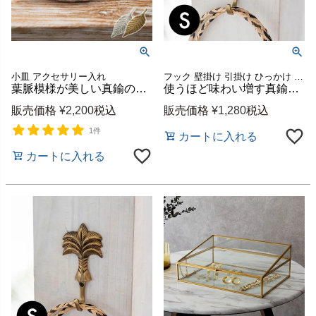
小皿 アクセサリー入れ
フック 壁掛け 引掛け ひっかけ 壁付け 壁面 小さい ミニ
葉脈模様が美しい真鍮のリーフ型トレイ ゴールド/シルバー 約W19×D7.5×H1cm 東京かんかん [94208]
使うほど味わい増す真鍮製パイナップルフック Sサイズ 縦約9.5cm アンティーク風 [13507]
販売価格
¥
2,200
税込
販売価格
¥
1,280
税込
1件
カートに入れる
カートに入れる