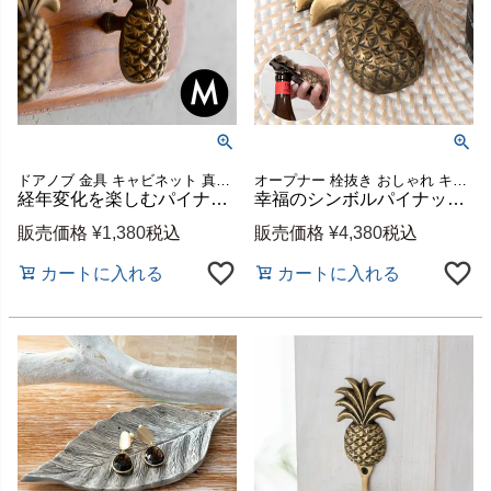
ドアノブ 金具 キャビネット 真鍮取手 持ち手
オープナー 栓抜き おしゃれ キッチン ダイニング レストラン
経年変化を楽しむパイナップル型真鍮取っ手 Mサイズ 約W4.5×H6.5cm [13757]
幸福のシンボルパイナップル型真鍮製ボトルオープナー 約W8×D3×H11.5cm [13749]
販売価格
¥
1,380
税込
販売価格
¥
4,380
税込
カートに入れる
カートに入れる