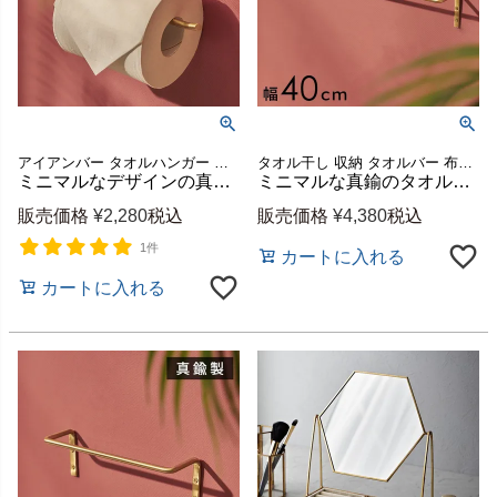
アイアンバー タオルハンガー タオル掛け キッチンタオル掛け 収納 タオル干し キッチンタオル キッチンタオルハンガー キッチン 玄関 DIY 店舗 レストラン カフェ ギフト プレゼント
タオル干し 収納 タオルバー 布巾ハンガー ふきん掛け 台拭き タオルかけ ホルダー キッチンタオル 干し 壁面収納 DIY バスルーム 店舗 レストラン カフェ ギフト プレゼント
ミニマルなデザインの真鍮製トイレットペーパーホルダー 約W18×D8.5cm ネジ付き [34633]
ミニマルな真鍮のタオルハンガー Mサイズ 幅約40cm ゴールド ネジ付属 洗面所やキッチンに [34632]
販売価格
¥
2,280
税込
販売価格
¥
4,380
税込
1件
カートに入れる
カートに入れる