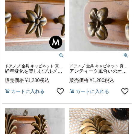
ドアノブ 金具 キャビネット 真鍮取手 持ち手
ドアノブ 金具 キャビネット 真鍮取手 持ち手
経年変化を楽しむプルメリア柄真鍮ハンドル Mサイズ 約W5×H5cm [13760]
アンティーク風合いのオーキッド真鍮取っ手 Mサイズ 約W5×H5cm [13759]
販売価格
¥
1,280
税込
販売価格
¥
1,280
税込
カートに入れる
カートに入れる