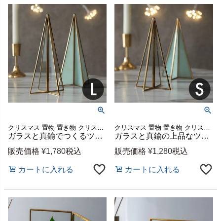
クリスマス 置物 置き物 クリスマスツリー 小さい ミニ 飾り付け
クリスマス 置物 置き物 クリスマスツリー 小さい ミニ 飾り付け
ガラスと真鍮でつくるツリーオブジェ Lサイズ [67064]
ガラスと真鍮の上品なツリーオブジェ Sサイズ 約W8×D8×H15cm [67065]
販売価格
¥
1,780
税込
販売価格
¥
1,280
税込
カートに入れる
カートに入れる