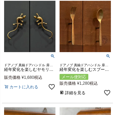
ドアノブ 真鍮ドアハンドル 扉用 引き出し用 ドア金具
ドアノブ 真鍮ドアハンドル 扉用 引き出し用 ドア金具
経年変化を楽しむヤモリ型真鍮ドアハンドル 約W3×D4×H13cm [c-1375]
経年変化を楽しむスプーン&フォーク型の真鍮ドアハンドル 約W2.5×D2.5×H12.5cm [a-1375]
メール便対応
販売価格
¥
1,680
税込
販売価格
¥
1,280
税込
カートに入れる
詳細を見る