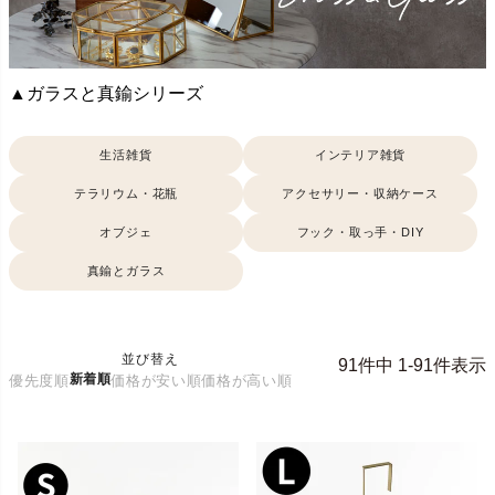
▲ガラスと真鍮シリーズ
生活雑貨
インテリア雑貨
テラリウム・花瓶
アクセサリー・収納ケース
オブジェ
フック・取っ手・DIY
真鍮とガラス
並び替え
91
件中
1
-
91
件表示
新着順
優先度順
価格が安い順
価格が高い順