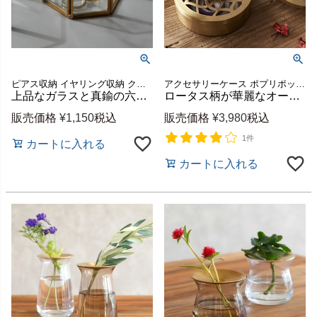
ピアス収納 イヤリング収納 クリア 透明 ゴールド プレゼント
アクセサリーケース ポプリポット キャンドルホルダー 収納 真鍮
上品なガラスと真鍮の六角形アクセサリーケース Sサイズ 約W7.5×D6.5×H3.5cm [67049]
ロータス柄が華麗なオール真鍮の蚊取り線香入れ 約直径13.5×H7cm [34451]
販売価格
¥
1,150
税込
販売価格
¥
3,980
税込
1件
カートに入れる
カートに入れる