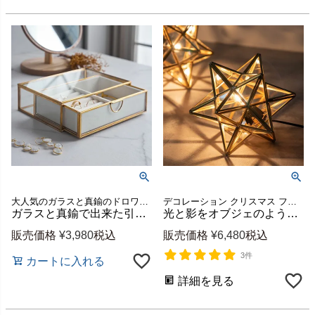
大人気のガラスと真鍮のドロワー型ケースに、新たにベロア調のアクセサリートレイをつけてリニューアル。さらに上品に、さらに使いやすくグレードアップしたジュエリーボックスです。
デコレーション クリスマス フロアランプ スタンドランプ 真鍮
ガラスと真鍮で出来た引き出し型ジュエリーボックス（リングピロー付き） [67069]
光と影をオブジェのように楽しむ星形テーブルランプ ガラスと真鍮 電球付き 口金E12 LED対応 約W20×D20×H20cm [67072]
販売価格
¥
3,980
税込
販売価格
¥
6,480
税込
3件
カートに入れる
詳細を見る