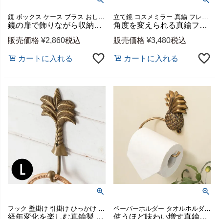
鏡 ボックス ケース ブラス おしゃれ かわいい コレクション
立て鏡 コスメミラー 真鍮 フレーム 楕円型 小さめ 化粧鏡 かわいい アンティーク風 アクセサリースペース付き アクセ置き 小物置き ギフト プレゼント
鏡の扉で飾りながら収納するジュエリーケース 約W17×D9×H23.5cm [66980]
角度を変えられる真鍮フレームの卓上ミラー オーバル型 天然木スタンド ミラー約W18×H27cm [66900]
販売価格
¥
2,860
税込
販売価格
¥
3,480
税込
カートに入れる
カートに入れる
フック 壁掛け 引掛け ひっかけ 壁面 DIY 金属 金物 レトロ アンティーク風 おしゃれ インテリア 玄関 カーテン 棚 ラック キッチン 吊り下げ ハンガー 帽子 ストール
ペーパーホルダー タオルホルダー おしゃれ 洗面所 トイレ 壁面 DIY 金属 金物 レトロ アンティーク風 おしゃれ インテリア キッチン 水回り 吊り下げ ハンガー ヴィンテージ風
経年変化を楽しむ真鍮製 パームツリーフック Lサイズ 約W8×D4×H19.5cm [13745]
使うほど味わい増す真鍮製パイナップルペーパーホルダー 幅約15cm [13748]