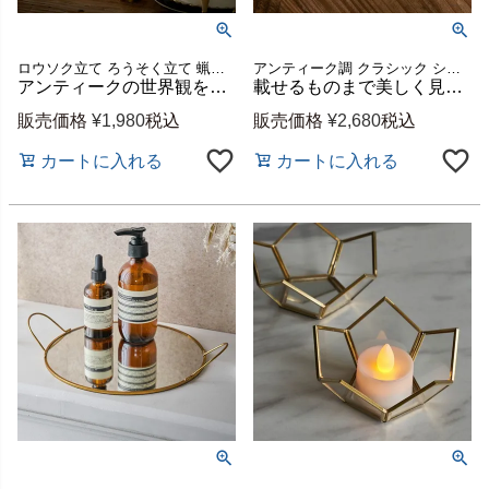
ロウソク立て ろうそく立て 蝋燭立て オブジェ 店舗 什器 カフェ ディナー 誕生日 レストラン ディスプレイ シンプル アンティーク調 レトロ 装飾 室内 屋内 クリスマスデコレーション
アンティーク調 クラシック シンプル フラット 店舗 什器 カフェ 手作り レクタングル レストラン ディスプレイ オブジェ つり銭トレー 開店祝い 美容室 サロン ギフト プレゼント
アンティークの世界観をテーブルに作る真鍮のキャンドルホルダー 約直径3.7×高さ10.7cm インド製 [34603]
載せるものまで美しく見せる真鍮のキャッシュトレイ 八角形 約W18×D8cm インド製 [34602]
販売価格
¥
1,980
税込
販売価格
¥
2,680
税込
カートに入れる
カートに入れる