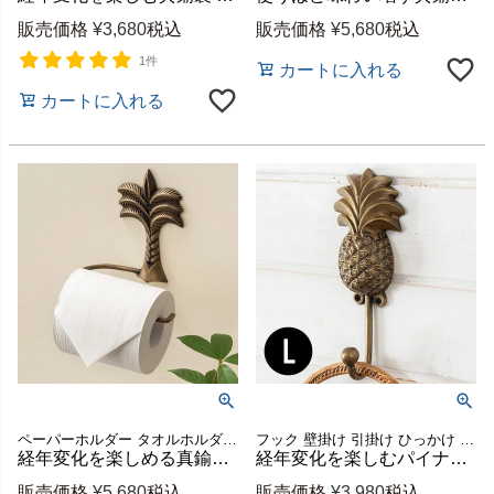
販売価格
¥
3,680
税込
販売価格
¥
5,680
税込
1件
カートに入れる
カートに入れる
ペーパーホルダー タオルホルダー おしゃれ 洗面所 トイレ 壁面 DIY 金属 金物 レトロ アンティーク風 おしゃれ インテリア キッチン 水回り 吊り下げ ハンガー ヴィンテージ風
フック 壁掛け 引掛け ひっかけ 壁面フック 壁掛け 引掛け ひっかけ 壁面 DIY 金属 金物 レトロ アンティーク風 おしゃれ インテリア 玄関 カーテン 棚 ラック キッチン 吊り下げ ハンガー 帽子 ストール
経年変化を楽しめる真鍮製ペーパーホルダー パームツリー型 約W15×D10×H15cm [13747]
経年変化を楽しむパイナップル型真鍮フック Lサイズ 縦約20cm [13746]
販売価格
¥
5,680
税込
販売価格
¥
3,980
税込