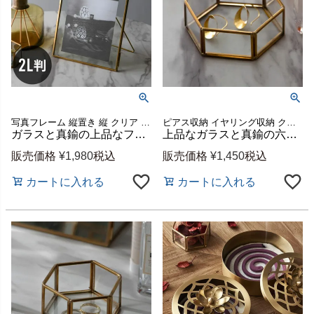
写真フレーム 縦置き 縦 クリア 透明 ゴールド プレゼント
ピアス収納 イヤリング収納 クリア 透明 ゴールド プレゼント
ガラスと真鍮の上品なフォトフレーム 2L判対応 約W15.5×D1×H20.5cm [67051]
上品なガラスと真鍮の六角形アクセサリーケース Mサイズ 約W10.5×D9.5×H3.5cm [67050]
販売価格
¥
1,980
税込
販売価格
¥
1,450
税込
カートに入れる
カートに入れる