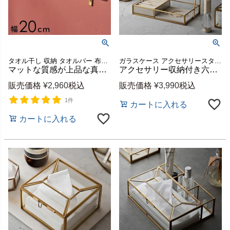
タオル干し 収納 タオルバー 布巾ハンガー ふきん掛け 台拭き タオルかけ ホルダー キッチンタオル 干し 壁面収納 DIY バスルーム 店舗 レストラン カフェ ギフト プレゼント
ガラスケース アクセサリースタンド 化粧鏡 小物 入れ 腕時計 什器 飾り ホテル エステ サロン デスク 寝室 ベッドルーム 角度調整 アクセサリーボックス 小物収納 アンティーク 風
マットな質感が上品な真鍮のタオルハンガー Sサイズ 約W20cm [34631]
アクセサリー収納付き六角形スタンドミラー ガラスと真鍮製 角度調節可 約W22×D12×H26cm [67151]
販売価格
¥
2,960
税込
販売価格
¥
3,990
税込
1件
カートに入れる
カートに入れる