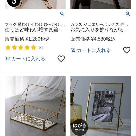
フック 壁掛け 引掛け ひっかけ 壁付け 壁面 小さい ミニ DIY 金属 金物 レトロ アンティーク風 おしゃれ インテリア ネジ 玄関 カーテン 棚 ラック キッチン 吊り下げ ハンガー 鍵
ガラス ジュエリーボックス ディスプレイ 小物入れ
使うほど味わい増す真鍮製パームツリーフック Sサイズ 縦約9cm [13506]
お気に入りを飾りながら収納できるガラスと真鍮のジュエリーボックス 約W28×D20×H10cm [63210]
販売価格
¥
1,280
税込
販売価格
¥
4,580
税込
1件
カートに入れる
カートに入れる