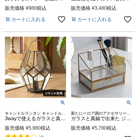
販売価格
¥
980
税込
販売価格
¥
3,480
税込
カートに入れる
カートに入れる
キャンドルランタン キャンドルホルダー キャンドルスタンド
新たにベロア調のアクセサリートレイをつけてリニューアルした、ガラスと真鍮のドロワー型ケースとブラシスタンドのセット
3wayで使えるガラスと真鍮のインテリアライト 多面体シェード 約20×20×28cm 口金E26 [67073]
ガラスと真鍮で出来た ジュエリーボックス＆ブラシスタンドセット
販売価格
¥
5,980
税込
販売価格
¥
5,780
税込
1件