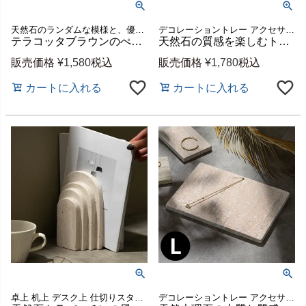
天然石のランダムな模様と、優しい素材感が魅力のテラゾーコースター
デコレーショントレー アクセサリートレイ アクセサリートレー オブジェ 撮影 小道具 展示 ハロウィン クリスマス バースデー パーティー カフェ 店舗 レストラン トラバーチン ギフト
テラコッタブラウンのぺブルがミックスされた丸いテラゾーのコースター2枚セット[14198]
天然石の質感を楽しむトラバーチン大理石のキューブトレー 約W5×D5×H6cm インド製 [34626]
販売価格
¥
1,580
税込
販売価格
¥
1,780
税込
カートに入れる
カートに入れる
卓上 机上 デスク上 仕切りスタンド 倒れない 書類 本 収納 オブジェ 撮影 小道具 展示 ハロウィン クリスマス バースデー パーティー カフェ 店舗 レストラン トラバーチン ギフト
デコレーショントレー アクセサリートレイ アクセサリートレー オブジェ 撮影 小道具 展示 ハロウィン クリスマス バースデー パーティー カフェ 店舗 レストラン トラバーチン ギフト