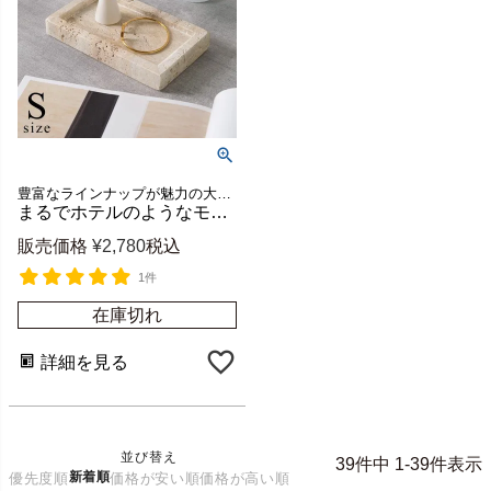
豊富なラインナップが魅力の大理石シリーズ、MARVERA（マーヴェラ）のトラバーチンの小物入れトレイSサイズ
まるでホテルのようなモダンで上品な空間に格上げできるシンプルで洗練された天然石トラバーチンの小物入れトレー【MARVERA-マーヴェラ】トレイSサイズ [34653]
販売価格
¥
2,780
税込
1件
在庫切れ
詳細を見る
並び替え
39
件中
1
-
39
件表示
新着順
優先度順
価格が安い順
価格が高い順