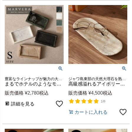
豊富なラインナップが魅力の大理石シリーズ、MARVERA（マーヴェラ）の小物入れトレイSサイズ。
ジャワ島東部の天然大理石を熟練した職人が、ひとつひとつ丁寧に彫って仕上げたマルチトレイ
まるでホテルのようなモダンで上品な空間に格上げできるシンプルで洗練された天然大理石の小物入れトレー【MARVERA-マーヴェラ】トレイSサイズ [34652]
高級感溢れるアイボリー色の大理石を彫って作られた楕円形のマーブルトレイ [14264]
販売価格
¥
2,780
税込
販売価格
¥
4,500
税込
1件
詳細を見る
カートに入れる