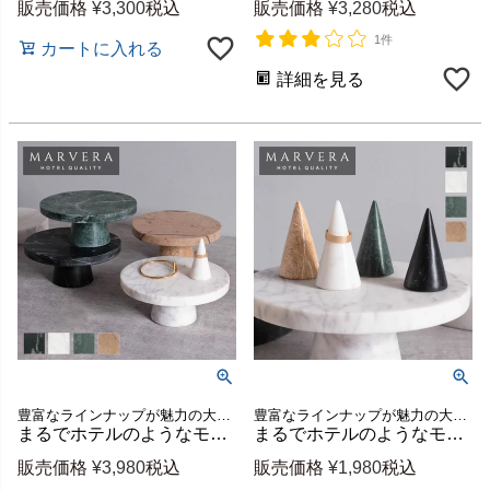
販売価格
¥
3,300
税込
販売価格
¥
3,280
税込
1件
カートに入れる
詳細を見る
豊富なラインナップが魅力の大理石シリーズ、MARVERA（マーヴェラ）のコンポートトレイ。
豊富なラインナップが魅力の大理石シリーズ、MARVERA（マーヴェラ）の指輪リングスタンド。
まるでホテルのようなモダンで上品な空間に格上げできるシンプルで洗練された天然大理石のコンポートトレイ【MARVERA-マーヴェラ】[34664]
まるでホテルのようなモダンで上品な空間に格上げできるシンプルで洗練された天然大理石の指輪リングスタンド【MARVERA-マーヴェラ】円錐形
販売価格
¥
3,980
税込
販売価格
¥
1,980
税込