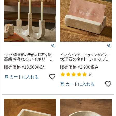
ジャワ島東部の天然大理石を熟練した職人が、ひとつひとつ丁寧に彫って仕上げた3連キャンドルホルダー
インドネシア・トゥルンガガン地域の厳選された、白・ベージュ基調の天然大理石を使用したカードスタンド
高級感溢れるアイボリー色の大理石を彫って作られた3連マーブルキャンドルホルダー [14261]
大理石の名刺・ショップカードスタンド[14224]
販売価格
¥
13,500
税込
販売価格
¥
2,900
税込
1件
カートに入れる
カートに入れる