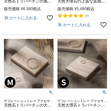
天然石トラバーチンの風合いを楽しむ大理石ブックエンド 約W12×H18cm インド製ハンドメイド [34627]
天然大理石の上質な質感を愉しむディスプレイトレー 約20×29cm [34625]
販売価格
¥
6,580
税込
販売価格
¥
5,480
税込
1件
カートに入れる
カートに入れる
デコレーショントレー アクセサリートレイ アクセサリートレー オブジェ 撮影 小道具 展示 ハロウィン クリスマス バースデー パーティー カフェ 店舗 レストラン トラバーチン ギフト
デコレーショントレー アクセサリートレイ アクセサリートレー オブジェ 撮影 小道具 展示 ハロウィン クリスマス バースデー パーティー カフェ 店舗 レストラン トラバーチン ギフト
天然石トラバーチンの大理石トレー 約W10×D15cm アクセサリーやコスメのディスプレイに [34624]
天然大理石トラバーチンのデコレーショントレー 角型Sサイズ 約W10×D10cm インド製ハンドメイド [34623]