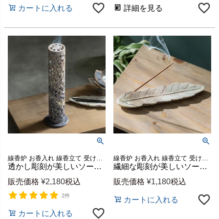
カートに入れる
詳細を見る
線香炉 お香入れ 線香立て 受け皿 オブジェ トレイ インテリア
線香炉 お香入れ 線香立て 受け皿 オブジェ トレイ インテリア
透かし彫刻が美しいソープストーンの筒型お香立て 高さ約27.5cm インド製 [34545]
繊細な彫刻が美しいソープストーンのリーフ型お香立て 約W25×H1.2cm [34544]
販売価格
¥
2,180
税込
販売価格
¥
1,180
税込
2件
カートに入れる
カートに入れる