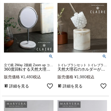
立て鏡 2Way 2面鏡 Zoom up コスメミラー 円型 小さめ 化粧鏡
トイレブラシセット トイレブラシホルダー トイレブラシケース
360度回転する天然大理石の卓上スタンドミラー 3倍拡大鏡付き 約W16.5×H28cm [66735]
天然大理石のホルダーが生活感を消すトイレブラシセット クレア 高さ約38cm [66730]
販売価格
¥
1,480
税込
販売価格
¥
1,980
税込
詳細を見る
詳細を見る