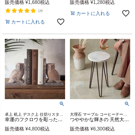
販売価格
¥
1,680
税込
販売価格
¥
1,280
税込
1件
カートに入れる
カートに入れる
卓上 机上 デスク上 仕切りスタンド 倒れない 書類 本 収納 オブジェ 撮影 小道具 展示 インテリアオブジェ ハンドメイド カフェ 店舗 レストラン ギフト プレゼント
大理石 マーブル コーヒーテーブル 丸テーブル ベッドサイド
幸運のフクロウを彫ったソープストーンのブックエンド 左右2個セット 約W13×D7×H18cm [34619]
つややかな輝きの 天然大理石サイドテーブル 円形 マットブラック脚 約W20.3×D20.3×H38.1cm [34550]
販売価格
¥
4,800
税込
販売価格
¥
6,300
税込