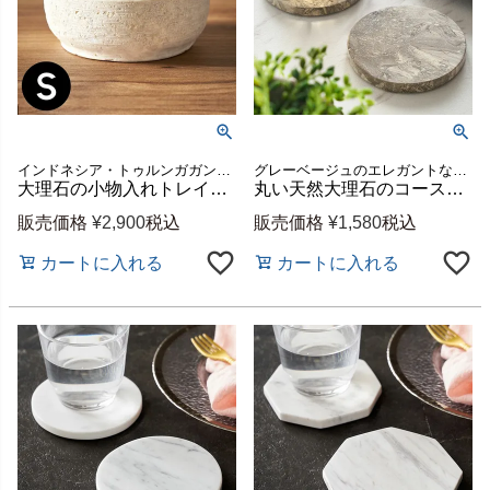
インドネシア・トゥルンガガン地域の厳選された、白・ベージュ基調の天然大理石を使用した小物入れトレイ
グレーベージュのエレガントな色合いと美しいマーブル模様が魅力のコースター
大理石の小物入れトレイ（Sサイズ-ラウンド）[14221]
丸い天然大理石のコースター2枚セット（ジャワマーブル）[14201]
販売価格
¥
2,900
税込
販売価格
¥
1,580
税込
カートに入れる
カートに入れる