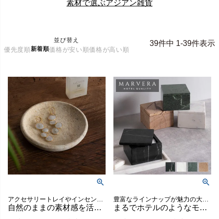
素材で選ぶアジアン雑貨
並び替え
39
件中
1
-
39
件表示
新着順
優先度順
価格が安い順
価格が高い順
アクセサリートレイやインセンストレイに使えるマットで素朴な質感の天然素材トレー
豊富なラインナップが魅力の大理石シリーズ、MARVERA（マーヴェラ）の蓋付き小物入れケース。
自然のままの素材感を活かしたプリミティブなサンドストーントレイ[14331]
まるでホテルのようなモダンで上品な空間に格上げできるシンプルで洗練された天然大理石の蓋付き小物入れケース【MARVERA-マーヴェラ】[34661]