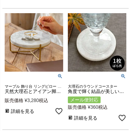
マーブル 飾り台 リングピロー 脚付き スタンド オブジェ
大理石のラウンドコースター
天然大理石とアイアン脚の2wayデコレーショントレイ 丸型 約W20×D20×H8cm [67102]
角度で輝く結晶が美しい大理石ラウンドコースター 1枚売り 約直径10×H1cm [66580-1pc]
メール便対応
販売価格
¥
3,280
税込
販売価格
¥
360
税込
詳細を見る
詳細を見る