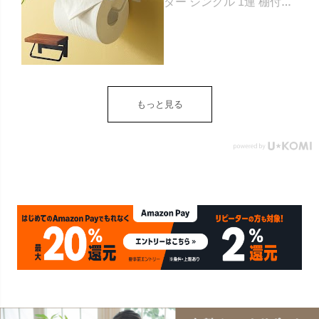
ダー シングル 1連 棚付き
天然木 木製 アイアン 約
W 16cm D 11.5cm H
9.5cm ブラウン ベージュ
トイレットペーパー ホル
ダー 収納 DIY アンティー
ク ヴィンテージ ナチュラ
もっと見る
ル Sylph シルフ おしゃれ
北欧 リゾート 雑貨 インテ
リア アジアン [84302] ホ
ワイト