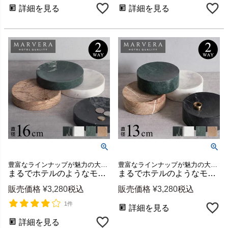
詳細を見る
詳細を見る
豊富なラインナップが魅力の大理石シリーズ、MARVERA（マーヴェラ）の小物入れ円形トレイ直径約16cmロータイプ
豊富なラインナップが魅力の大理石シリーズ、MARVERA（マーヴェラ）の小物入れ円形トレイ直径約13cmハイタイプ
まるでホテルのようなモダンで上品な空間に格上げできるシンプルで洗練された天然大理石の小物入れトレイ【MARVERA-マーヴェラ】円形トレー直径約16cm ロータイプ [34659]
まるでホテルのようなモダンで上品な空間に格上げできるシンプルで洗練された天然大理石の小物入れトレイ【MARVERA-マーヴェラ】円形トレー直径約13cm ハイタイプ [34658]
販売価格
¥
3,280
税込
販売価格
¥
3,280
税込
1件
詳細を見る
詳細を見る