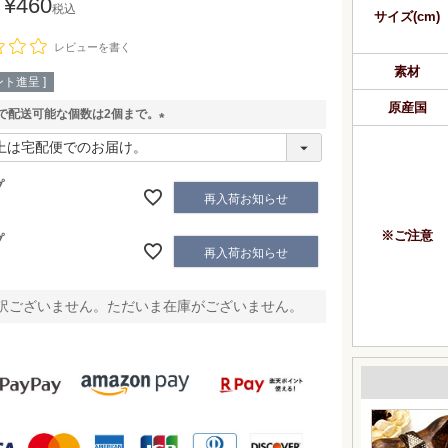
¥
460
税込
サイズ(cm)
レビューを書く
素材
ト進呈 ]
原産国
で配送可能な個数は2個まで。
(
必
須
プ
再入荷お知らせ
)
※ご注意
プ
再入荷お知らせ
訳ございません。ただいま在庫がございません。