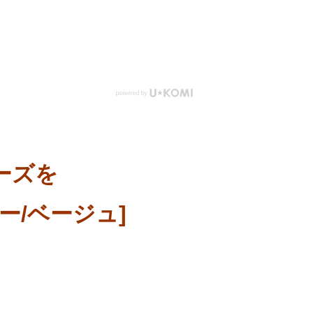
ーズを
ー/ベージュ]
。