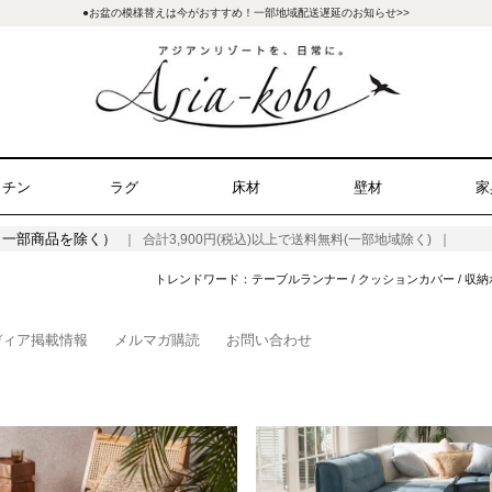
●お盆の模様替えは今がおすすめ！一部地域配送遅延のお知らせ>>
ッチン
ラグ
床材
壁材
家
（一部商品を除く）
｜ 合計3,900円(税込)以上で送料無料(一部地域除く) ｜
トレンドワード：
テーブルランナー
/
クッションカバー
/
収納
ディア掲載情報
メルマガ購読
お問い合わせ