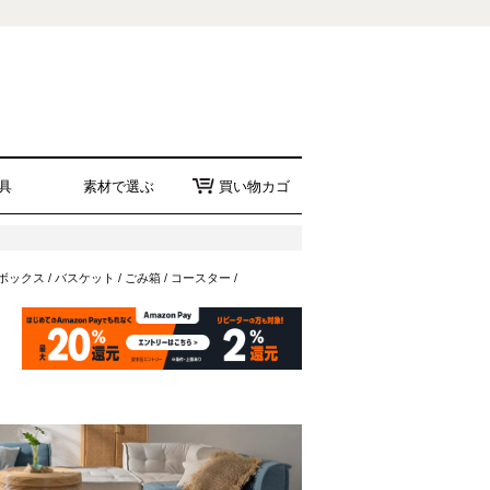
具
素材で選ぶ
買い物カゴ
ボックス
/
バスケット
/
ごみ箱
/
コースター
/