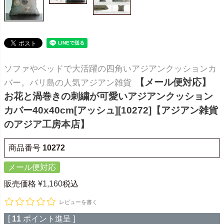
ソファやベッドで大活躍の四角いアジアンクッションカ
【メール便対応】
バー。バリ島の人気アジアン雑貨
お花と渦巻きの刺繍が可愛いアジアンクッション
カバー40x40cm[アッシュ][10272]【アジアン雑貨
のアジア工房本店】
商品番号
10272
メール便対応
販売価格
¥
1,160
税込
レビューを書く
[
11
ポイント進呈 ]