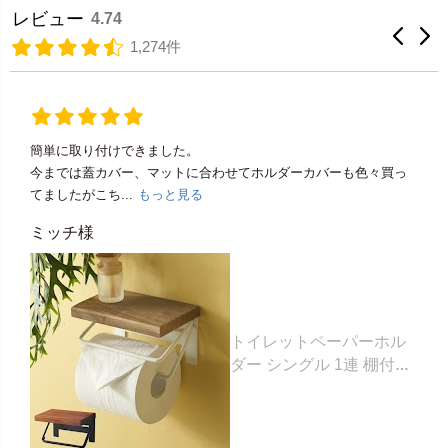
レビュー
4.74
1,274件
簡単に取り付けできました。
今までは蓋カバー、マットに合わせてホルダーカバーも色々買っ
てましたがこち...
もっと見る
ミッチ様
トイレットペーパーホル
ダー シングル 1連 棚付き
天然木 木製 アイアン 約
W 16cm D 11.5cm H
9.5cm ブラウン ベージュ