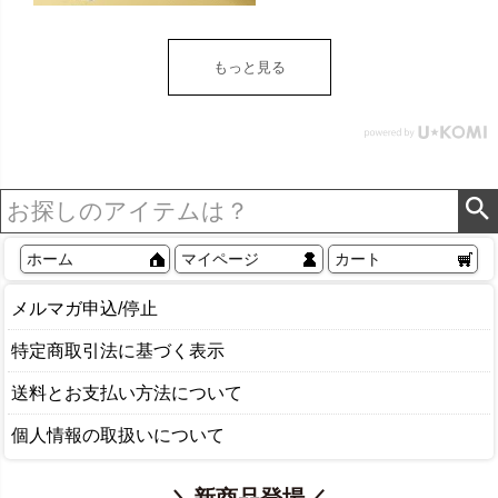
トイレットペーパー ホル
ダー 収納 DIY アンティー
ク ヴィンテージ ナチュラ
もっと見る
ル Sylph シルフ おしゃれ
北欧 リゾート 雑貨 インテ
リア アジアン [84302] ホ
ワイト
ホーム
マイページ
カート
メルマガ申込/停止
特定商取引法に基づく表示
送料とお支払い方法について
個人情報の取扱いについて
＼新商品登場／