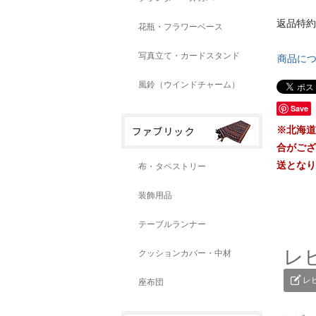
返品特約
花瓶・フラワーベース
写真立て・カードスタンド
商品に
風鈴（ウインドチャーム）
Save
※北海道
合がござ
送となり
布・タペストリー
装飾用品
テーブルランナー
レ
クッションカバー・中材
レ
座布団