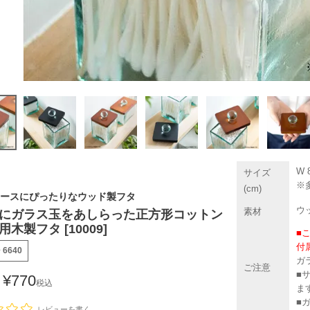
W 8
サイズ
※
(cm)
ースにぴったりなウッド製フタ
ウ
素材
にガラス玉をあしらった正方形コットン
木製フタ [10009]
■
付
号
6640
ガ
ご注意
■
¥
770
税込
ま
■
レビューを書く