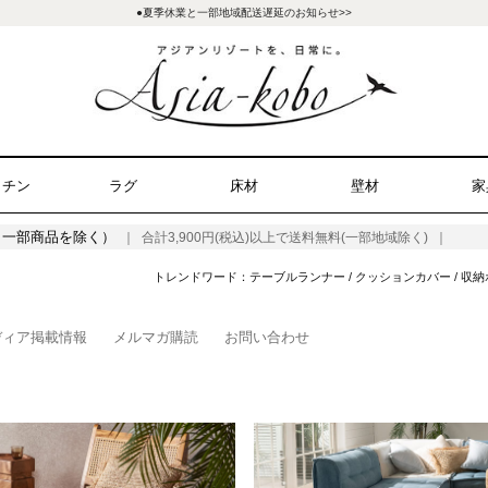
●夏季休業と一部地域配送遅延のお知らせ>>
ッチン
ラグ
床材
壁材
家
（一部商品を除く）
｜ 合計3,900円(税込)以上で送料無料(一部地域除く) ｜
トレンドワード：
テーブルランナー
/
クッションカバー
/
収納
ディア掲載情報
メルマガ購読
お問い合わせ