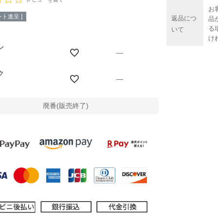
お
ト進呈 ]
返品につ
品
る
いて
け
ン
—
ク
—
廃番(販売終了)