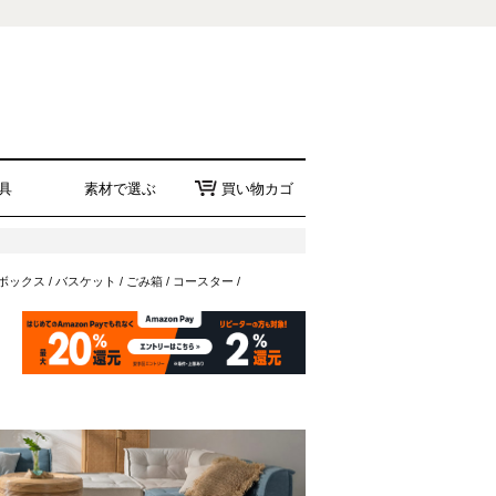
具
素材で選ぶ
買い物カゴ
ボックス
/
バスケット
/
ごみ箱
/
コースター
/