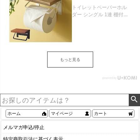
トイレットペーパーホル
ダー シングル 1連 棚付き
天然木 木製 アイアン 約
W 16cm D 11.5cm H
9.5cm ブラウン ベージュ
トイレットペーパー ホル
ダー 収納 DIY アンティー
ク ヴィンテージ ナチュラ
もっと見る
ル Sylph シルフ おしゃれ
北欧 リゾート 雑貨 インテ
リア アジアン [84302] ホ
ワイト
ホーム
マイページ
カート
メルマガ申込/停止
特定商取引法に基づく表示