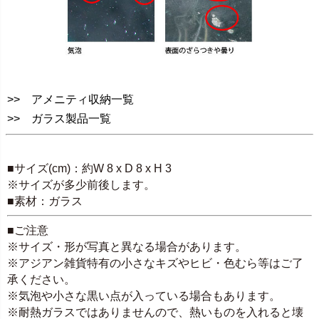
>> アメニティ収納一覧
>> ガラス製品一覧
SPEC
■サイズ(cm)：約W 8 x D 8 x H 3
※サイズが多少前後します。
■素材：ガラス
■ご注意
※サイズ・形が写真と異なる場合があります。
※アジアン雑貨特有の小さなキズやヒビ・色むら等はご了
承ください。
※気泡や小さな黒い点が入っている場合もあります。
※耐熱ガラスではありませんので、熱いものを入れると壊