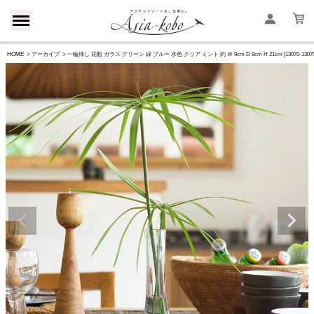
HOME
アーカイブ
一輪挿し 花瓶 ガラス グリーン 緑 ブルー 水色 クリア ミント 約 Ｗ 9cm D 9cm H 21cm [130