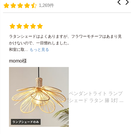
1,269件
ラタンシェードはよくありますが、フラワーモチーフはあまり見
かけないので、一目惚れしました。
和室に取...
もっと見る
momo様
ペンダントライト ランプ
シェード ラタン 籐 1灯 口
金E26 60W LED 対応 約
W 43cm D 43cm H 25cm
ナチュラル 照明 照明器具
天井照明 シーリング ペン