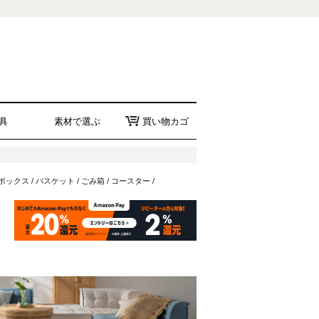
具
素材で選ぶ
買い物カゴ
ボックス
/
バスケット
/
ごみ箱
/
コースター
/