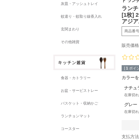
ト ラン
灰皿・アッシュトレイ
ランチ
[1枚]
蚊遣り・蚊取り線香入れ
アジア
玄関まわり
商品番
その他雑貨
販売価格
[
1
ポイン
カラーを
食器・カトラリー
ナチュ
お盆・サービストレー
在庫切れ
バスケット・収納かご
グレー
在庫切れ
ランチョンマット
コースター
支払方法