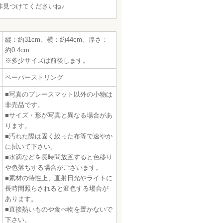
非見つけてくださいね♪
縦：約31cm、横：約44cm、厚さ：
約0.4cm
※多少サイズは前後します。
ペーパーストリング
■写真のプレースマット以外の小物は
非売品です。
■サイズ・形が写真と異なる場合があ
ります。
■汚れた際は固く絞った布等で速やか
に拭いて下さい。
■水滴などを長時間放置すると色移り
や色落ちする場合がございます。
■素材の特性上、直射日光やライトに
長時間照らされると変色する場合が
あります。
■直接熱いものや食べ物を置かないで
下さい。