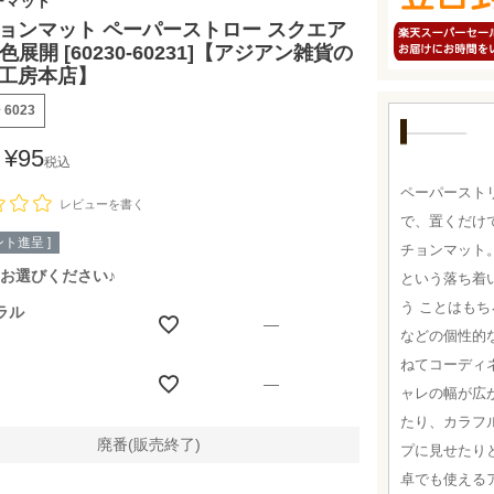
チマット
ョンマット ペーパーストロー スクエア
 2色展開 [60230-60231]【アジアン雑貨の
工房本店】
号
6023
¥
95
税込
ペーパースト
レビューを書く
で、置くだけ
ト進呈 ]
チョンマット
お選びください♪
という落ち着
う ことはも
ラル
—
などの個性的
ねてコーディ
—
ャレの幅が広
たり、カラフ
廃番(販売終了)
プに見せたり
卓でも使える