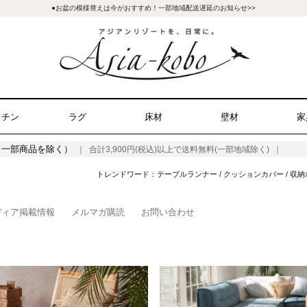
●お盆の模様替えは今がおすすめ！一部地域配送遅延のお知らせ>>
ッチン
ラグ
床材
壁材
家
（一部商品を除く）
｜ 合計3,900円(税込)以上で送料無料(一部地域除く) ｜
トレンドワード：
テーブルランナー
/
クッションカバー
/
収納
ディア掲載情報
メルマガ購読
お問い合わせ