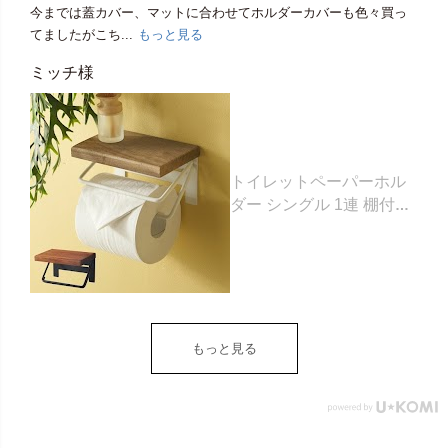
今までは蓋カバー、マットに合わせてホルダーカバーも色々買っ
てましたがこち...
もっと見る
ミッチ様
トイレットペーパーホル
ダー シングル 1連 棚付き
天然木 木製 アイアン 約
W 16cm D 11.5cm H
9.5cm ブラウン ベージュ
トイレットペーパー ホル
ダー 収納 DIY アンティー
ク ヴィンテージ ナチュラ
もっと見る
ル Sylph シルフ おしゃれ
北欧 リゾート 雑貨 インテ
リア アジアン [84302] ホ
ワイト