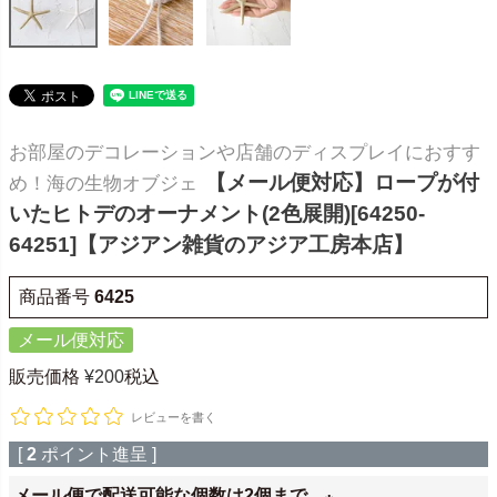
お部屋のデコレーションや店舗のディスプレイにおすす
【メール便対応】ロープが付
め！海の生物オブジェ
いたヒトデのオーナメント(2色展開)[64250-
64251]【アジアン雑貨のアジア工房本店】
商品番号
6425
メール便対応
販売価格
¥
200
税込
レビューを書く
[
2
ポイント進呈 ]
メール便で配送可能な個数は2個まで。