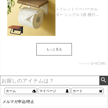
トイレットペーパーホル
ダー シングル 1連 棚付き
天然木 木製 アイアン 約
W 16cm D 11.5cm H
9.5cm ブラウン ベージュ
トイレットペーパー ホル
ダー 収納 DIY アンティー
ク ヴィンテージ ナチュラ
もっと見る
ル Sylph シルフ おしゃれ
北欧 リゾート 雑貨 インテ
リア アジアン [84302] ホ
ワイト
ホーム
マイページ
カート
メルマガ申込/停止