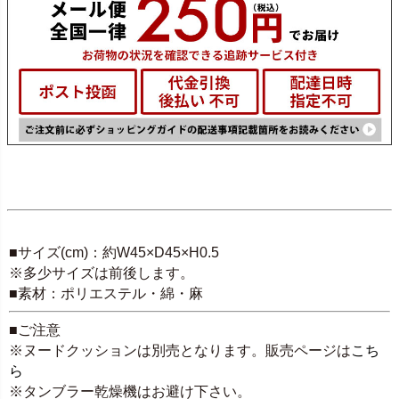
SPEC
■サイズ(cm)：約W45×D45×H0.5
※多少サイズは前後します。
■素材：ポリエステル・綿・麻
■ご注意
※ヌードクッションは別売となります。販売ページは
こち
ら
※タンブラー乾燥機はお避け下さい。