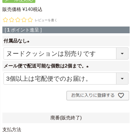
販売価格
¥
140
税込
レビューを書く
[
1
ポイント進呈 ]
付属品なし
(
必
メール便で配送可能な個数は2個まで。
須
)
(
必
須
)
廃番(販売終了)
支払方法