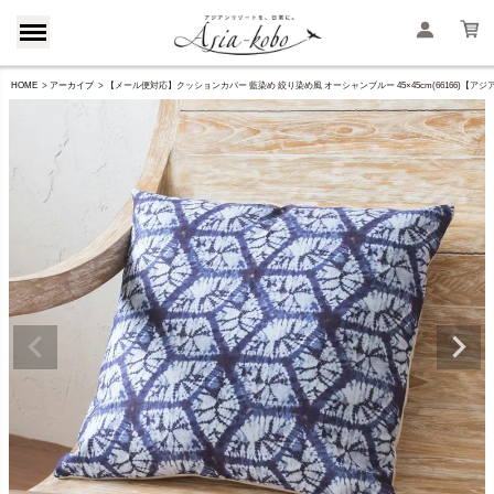
HOME
アーカイブ
【メール便対応】クッションカバー 藍染め 絞り染め風 オーシャンブルー 45×45cm(66166)【