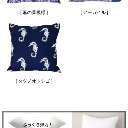
[ 麻の葉模様 ]
[ アーガイル ]
[ タツノオトシゴ ]