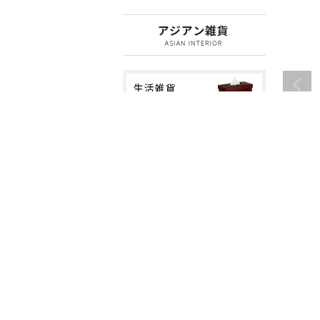
リビング収納
デスク収納
バス・トイレ用品
ごみ箱
ティッシュケース
鏡・ミラー
傘立て
バリ島の