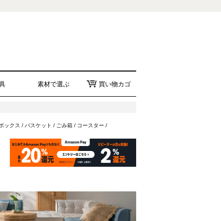
具
素材で選ぶ
買い物カゴ
ボックス
/
バスケット
/
ごみ箱
/
コースター
/