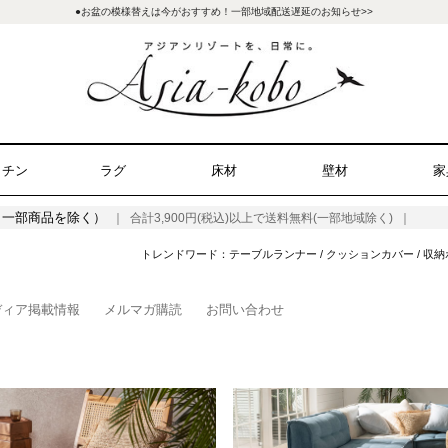
●お盆の模様替えは今がおすすめ！一部地域配送遅延のお知らせ>>
ッチン
ラグ
床材
壁材
家
（一部商品を除く）
｜ 合計3,900円(税込)以上で送料無料(一部地域除く) ｜
トレンドワード：
テーブルランナー
/
クッションカバー
/
収納
ディア掲載情報
メルマガ購読
お問い合わせ