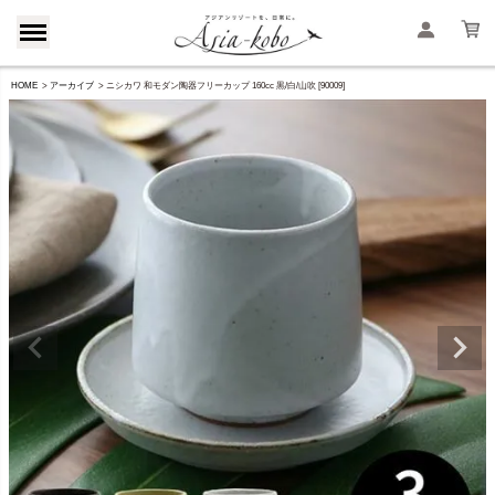
HOME
アーカイブ
ニシカワ 和モダン陶器フリーカップ 160cc 黒/白/山吹 [90009]