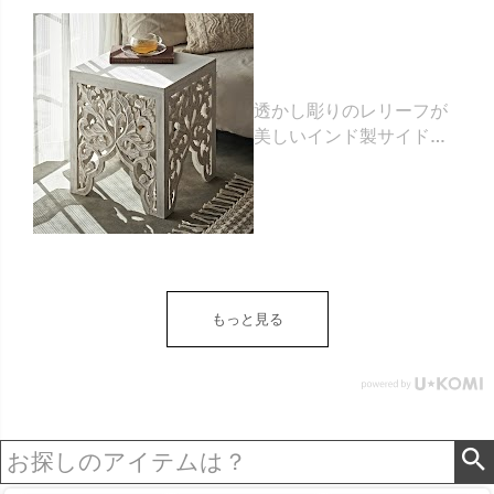
透かし彫りのレリーフが
美しいインド製サイドテ
ーブル 約35×35×高さ
42cm [34578]
もっと見る