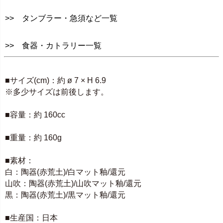
>> タンブラー・急須など一覧
>> 食器・カトラリー一覧
SPEC
■サイズ(cm)：約 ø 7 × H 6.9
※多少サイズは前後します。
■容量：約 160cc
■重量：約 160g
■素材：
白：陶器(赤荒土)/白マット釉/還元
山吹：陶器(赤荒土)/山吹マット釉/還元
黒：陶器(赤荒土)/黒マット釉/還元
■生産国：日本