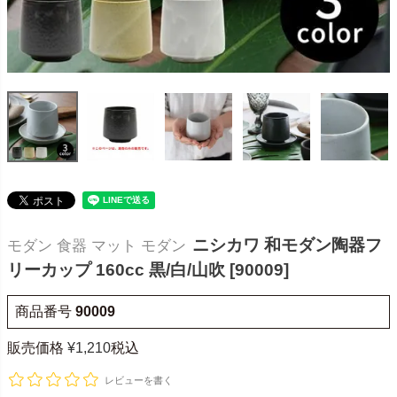
ニシカワ 和モダン陶器フ
モダン 食器 マット モダン
リーカップ 160cc 黒/白/山吹 [90009]
商品番号
90009
販売価格
¥
1,210
税込
レビューを書く