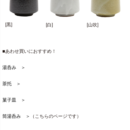
[黒]
[白]
[山吹]
■あわせ買いにおすすめ！
湯呑み ＞
茶托 ＞
菓子皿 ＞
筒湯呑み ＞
（こちらのページです）