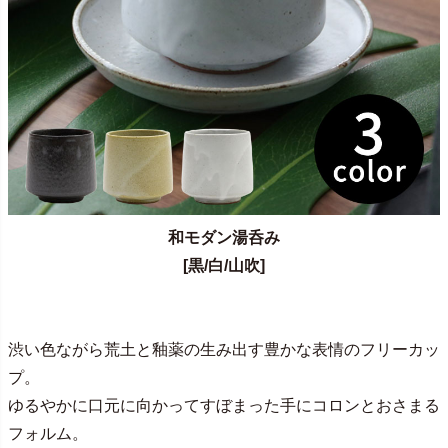
和モダン湯呑み
[黒/白/山吹]
渋い色ながら荒土と釉薬の生み出す豊かな表情のフリーカッ
プ。
ゆるやかに口元に向かってすぼまった手にコロンとおさまる
フォルム。