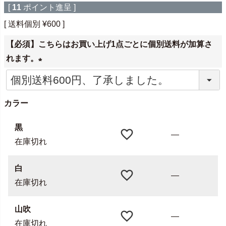
[
11
ポイント進呈 ]
送料個別
¥
600
【必須】こちらはお買い上げ1点ごとに個別送料が加算さ
れます。
(
必
カラー
須
)
黒
—
在庫切れ
白
—
在庫切れ
山吹
—
在庫切れ