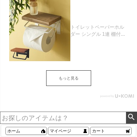
トイレットペーパーホル
ダー シングル 1連 棚付き
天然木 木製 アイアン 約
W 16cm D 11.5cm H
9.5cm ブラウン ベージュ
トイレットペーパー ホル
ダー 収納 DIY アンティー
ク ヴィンテージ ナチュラ
もっと見る
ル Sylph シルフ おしゃれ
北欧 リゾート 雑貨 インテ
リア アジアン [84302] ホ
ワイト
ホーム
マイページ
カート