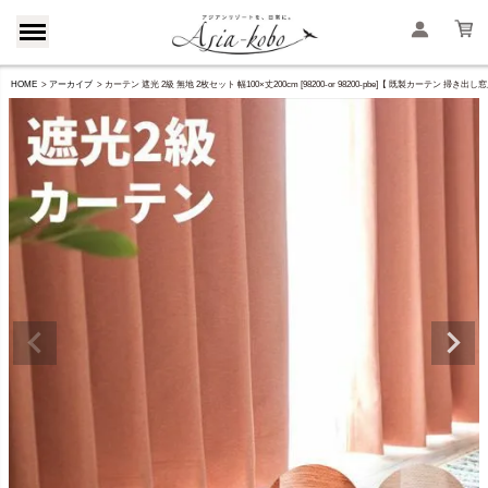
HOME
アーカイブ
カーテン 遮光 2級 無地 2枚セット 幅100×丈200cm [98200-or 98200-pbe]【 既製カーテ