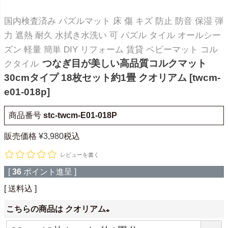
国内検査済み パズルマット 床 傷 キズ 防止 防音 保湿 弾
力 遮熱 耐久 水拭き水洗い 可 パズル タイル オールシー
ズン 軽量 簡単 DIY リフォーム 賃貸 ベビーマット コル
つなぎ目が美しい高品質コルクマット
クタイル
30cmタイプ 18枚セット約1畳 クオリアム [twcm-
e01-018p]
商品番号
stc-twcm-E01-018P
販売価格
¥
3,980
税込
レビューを書く
[
36
ポイント進呈 ]
送料込
こちらの商品は クオリアム