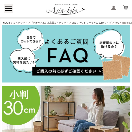
HOME
コルクマット
『クオリアム』高品質コルクマット
コルクマット クオリアム 30cmタイプ
つなぎ目が美しい高