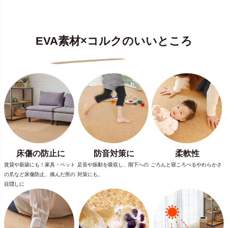
EVA素材×コルクのいいところ
床傷の防止に
防音対策に
柔軟性
賃貸や新築にも！家具・ペット
足音や振動を吸収し、階下への
ごろんと寝ころべるやわらかさ
の爪など床傷防止、痛んだ所の
対策にも。
目隠しに