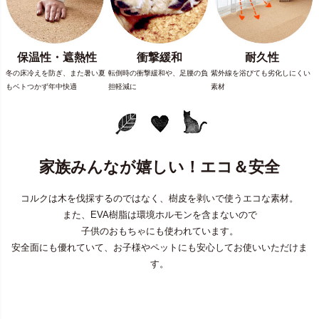
保温性・遮熱性
衝撃緩和
耐久性
冬の床冷えを防ぎ、また暑い夏
転倒時の衝撃緩和や、足腰の負
紫外線を浴びても劣化しにくい
もベトつかず年中快適
担軽減に
素材
家族みんなが嬉しい！エコ＆安全
コルクは木を伐採するのではなく、樹皮を剥いで使うエコな素材。
また、EVA樹脂は環境ホルモンを含まないので
子供のおもちゃにも使われています。
安全面にも優れていて、お子様やペットにも安心してお使いいただけま
す。