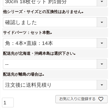
(
必
他シリーズ・サイズとの互換性はありません
須
)
(
必
サイドパーツ：セット本数
須
)
(
必
配送先が北海道・沖縄本島は選択下さい
須
)
(
必
配送先が離島の場合は
須
)
(
必
須
)