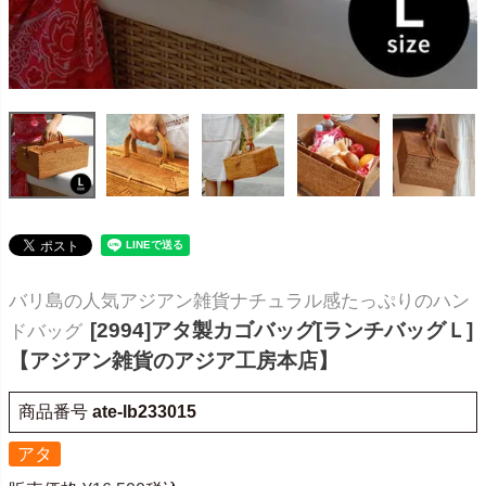
バリ島の人気アジアン雑貨ナチュラル感たっぷりのハン
[2994]アタ製カゴバッグ[ランチバッグＬ]
ドバッグ
【アジアン雑貨のアジア工房本店】
商品番号
ate-lb233015
アタ