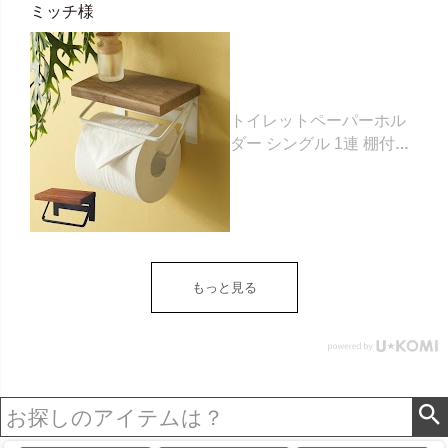
ミッチ様
トイレットペーパーホル
ダー シングル 1連 棚付き
天然木 木製 アイアン 約
W 16cm D 11.5cm H
9.5cm ブラウン ベージュ
トイレットペーパー ホル
ダー 収納 DIY アンティー
ク ヴィンテージ ナチュラ
もっと見る
ル Sylph シルフ おしゃれ
北欧 リゾート 雑貨 インテ
リア アジアン [84302] ホ
ワイト