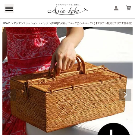
HOME
アジアンファッション
バッグ
[2994]アタ製カゴバッグ[ランチバッグＬ]【アジアン雑貨のアジア工房本店】