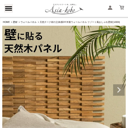
HOME
壁材
ウォールパネル
天然チーク材の立体感DIY木製ウォールパネル リゾート風おしゃれ壁材(14304)