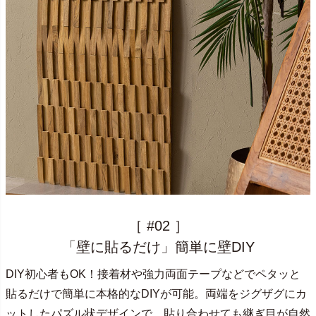
［ #02 ］
「壁に貼るだけ」簡単に壁DIY
DIY初心者もOK！接着材や強力両面テープなどでペタッと
貼るだけで簡単に本格的なDIYが可能。両端をジグザグにカ
ットしたパズル状デザインで、貼り合わせても継ぎ目が自然