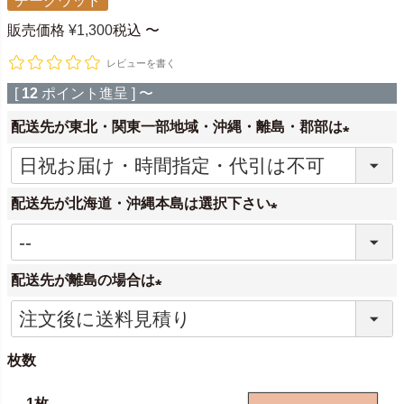
チークウッド
販売価格
¥
1,300
税込
〜
レビューを書く
[
12
ポイント進呈 ]
〜
配送先が東北・関東一部地域・沖縄・離島・郡部は
(
必
配送先が北海道・沖縄本島は選択下さい
須
)
(
必
配送先が離島の場合は
須
)
(
必
枚数
須
)
1枚