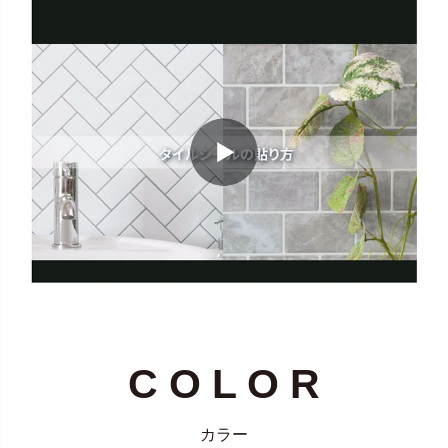
C O L O R
カラー