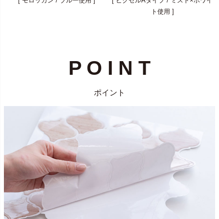
[ モロッカン / ブルー使用 ]
[ ピクセルAタイプ / ミスト×ホワイ
ト使用 ]
P O I N T
ポイント