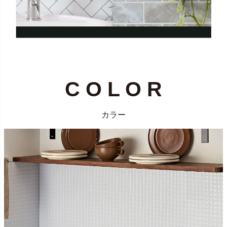
C O L O R
カラー