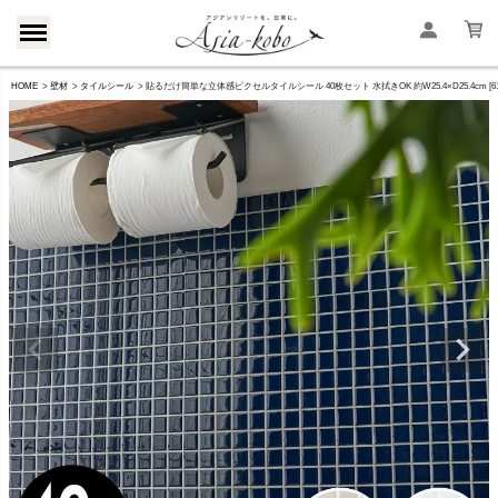
HOME
壁材
タイルシール
貼るだけ簡単な立体感ピクセルタイルシール 40枚セット 水拭きOK 約W25.4×D25.4cm [6173