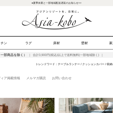
●夏季休業と一部地域配送遅延のお知らせ>>
ッチン
ラグ
床材
壁材
家
（一部商品を除く）
｜ 合計3,900円(税込)以上で送料無料(一部地域除く) ｜
トレンドワード：
テーブルランナー
/
クッションカバー
/
収納
ディア掲載情報
メルマガ購読
お問い合わせ