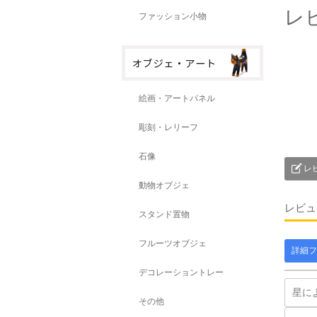
レ
ファッション小物
絵画・アートパネル
彫刻・レリーフ
石像
レ
動物オブジェ
レビュ
スタンド置物
フルーツオブジェ
詳細フ
デコレーショントレー
その他