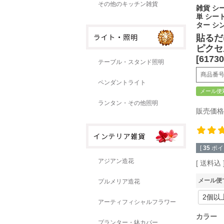
その他のキッチン雑貨
雑貨 シー
単 シー
ター シ
貼るだ
ピクセル
[61730
テーブル・スタンド照明
商品番
ペンダントライト
メール便
ランタン・その他照明
販売価格
[
35
ポイ
アジアン造花
送料込
メール便
プルメリア造花
アーティフィシャルフラワー
カラー
プランター・鉢カバー