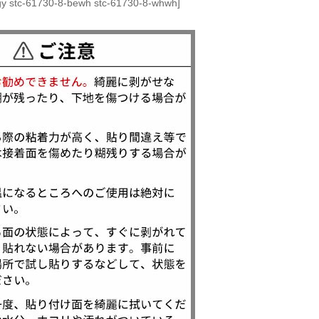
gy stc-61730-8-bewh stc-61730-8-whwh]