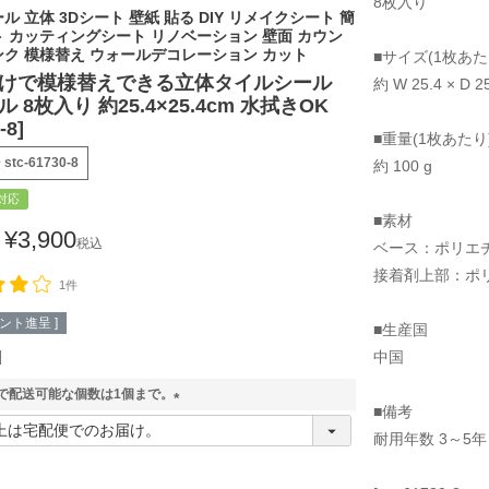
8枚入り
ル 立体 3Dシート 壁紙 貼る DIY リメイクシート 簡
ト カッティングシート リノベーション 壁面 カウン
ンク 模様替え ウォールデコレーション カット
■サイズ(1枚あた
けで模様替えできる立体タイルシール
約 W 25.4 × D
 8枚入り 約25.4×25.4cm 水拭きOK
-8]
■重量(1枚あたり
号
stc-61730-8
約 100 g
対応
■素材
¥
3,900
税込
ベース：ポリエチ
接着剤上部：ポリ
1件
ント進呈 ]
■生産国
中国
で配送可能な個数は1個まで。
■備考
(
耐用年数 3～5年
必
須