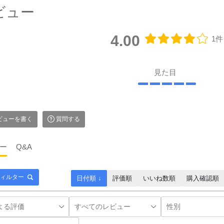
ビュー
4.00
1件
見た目
ビューを書く
質問する
ー
Q&A
ィルター
日付順 ↓
評価順
いいね数順
購入確認順