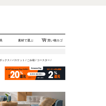
具
素材で選ぶ
買い物カゴ
ボックス
/
バスケット
/
ごみ箱
/
コースター
/