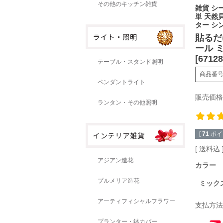
その他のキッチン雑貨
雑貨 シー
単 天然
ター シ
貼るだ
ール ミ
[67128
テーブル・スタンド照明
商品番
ペンダントライト
販売価格
ランタン・その他照明
[
71
ポイ
送料込
アジアン造花
カラー
プルメリア造花
ミック
アーティフィシャルフラワー
支払方法
プランター・鉢カバー