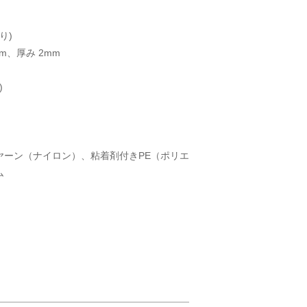
り)
0cm、厚み 2mm
)
ヤーン（ナイロン）、粘着剤付きPE（ポリエ
ム