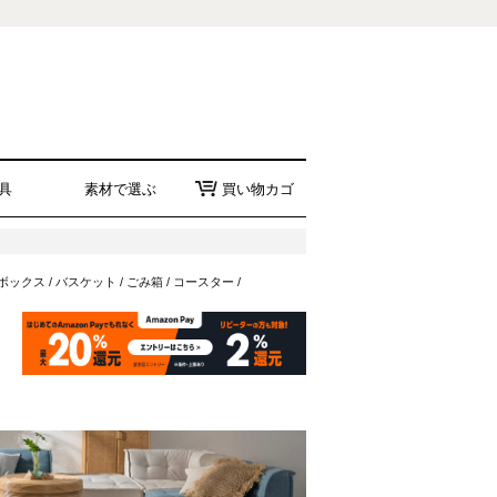
具
素材で選ぶ
買い物カゴ
ボックス
/
バスケット
/
ごみ箱
/
コースター
/