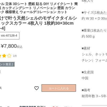
4枚入り
ル 立体 3Dシート 壁紙 貼る DIY リメイクシート 簡
貝 カッティングシート リノベーション 壁面 カウン
ンク 模様替え ウォールデコレーション カット
■サイズ(1枚あた
けで叶う天然シェルのモザイクタイルシ
約 W 30 × D 3
ックスカラー 4枚入り 1枚約30×30cm
-4]
■重量(1枚あたり
号
stc-67128-4
約 500 g
¥
7,800
税込
■素材
シェル、ネット
1件
チレン）フォー
ント進呈 ]
■生産国
中国
ス
カートに入れる
■備考
耐用年数 3～5年