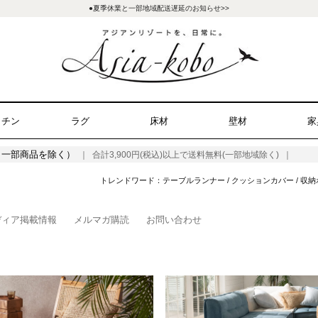
●夏季休業と一部地域配送遅延のお知らせ>>
ッチン
ラグ
床材
壁材
家
（一部商品を除く）
｜ 合計3,900円(税込)以上で送料無料(一部地域除く) ｜
トレンドワード：
テーブルランナー
/
クッションカバー
/
収納
ディア掲載情報
メルマガ購読
お問い合わせ