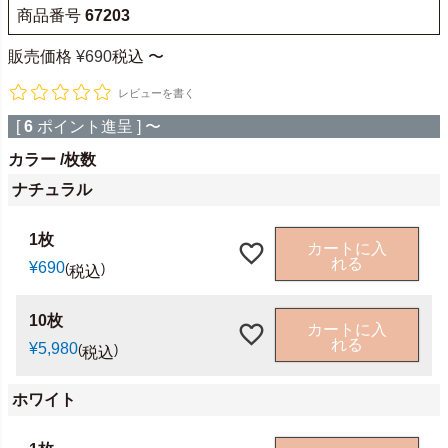
商品番号
67203
販売価格
¥
690
税込
〜
レビューを書く
[
6
ポイント進呈 ]
〜
カラー
枚数
ナチュラル
1枚
カートに入
れる
¥
690
税込
10枚
カートに入
れる
¥
5,980
税込
ホワイト