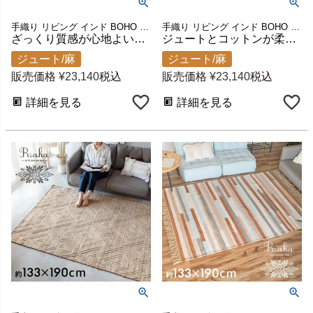
手織り リビング インド BOHO ボーホー 絨毯 敷物 マット
手織り リビング インド BOHO ボーホー 絨毯 敷物 マット
ざっくり質感が心地よいジュート×コットンラグ ラーハ 約133×190cm [34449-ylgy]
ジュートとコットンが柔らかいダイヤ柄ラグ スモーキー 約133×190cm raha [34448-blbg]
ジュート/麻
ジュート/麻
販売価格
¥
23,140
税込
販売価格
¥
23,140
税込
詳細を見る
詳細を見る