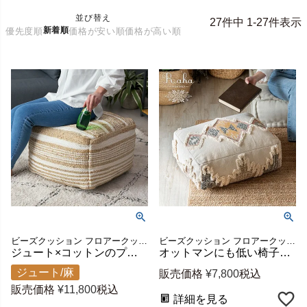
並び替え
27
件中
1
-
27
件表示
新着順
優先度順
価格が安い順
価格が高い順
ビーズクッション フロアークッション フロアスツール リビング
ビーズクッション フロアークッション フロアスツール リビング
ジュート×コットンのプフクッション raha 座面高40cm [34541]
オットマンにも低い椅子にもなるキリム柄のプフクッション 約43×53×27cm コットン100% raha [34540]
ジュート/麻
販売価格
¥
7,800
税込
販売価格
¥
11,800
税込
詳細を見る