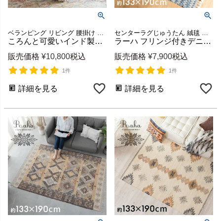
ベランピング リビング 腰掛け オールシーズン スツール
センターラグじゅうたん 絨毯 リビングラグ マット 敷物
ころんと可愛いインド製プフクッション オットマン Raha 約W55×D55×H37cm [34483-br]
ラーハ フリンジ付きデニム編みラグ 約W133×D190cm [34510]
販売価格
¥
10,800
税込
販売価格
¥
7,900
税込
1件
1件
詳細を見る
詳細を見る