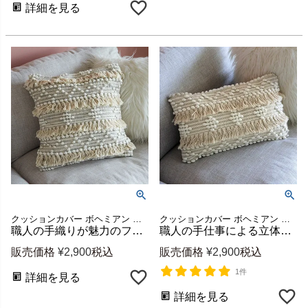
詳細を見る
クッションカバー ボヘミアン フリンジ モロッコ モロッカン
クッションカバー ボヘミアン フリンジ モロッコ モロッカン
職人の手織りが魅力のフリンジクッションカバー Raha グレー 45×45cm [34477-gy]
職人の手仕事による立体編み目のフリンジクッションカバー Raha アイボリー 約W50×D30cm [34478]
販売価格
¥
2,900
税込
販売価格
¥
2,900
税込
1件
詳細を見る
詳細を見る