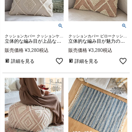
クッションカバー クッションケース ファブリック ボヘミアン
クッションカバー ピロークッション ピローカバー 腰枕
立体的な編み目が上品なクッションカバー Raha ダイヤ柄アイボリー 約45×45cm [34486-iv]
立体的な編み目が魅力のRahaクッションカバー ブラウン 約45×45cm [34484-br]
販売価格
¥
3,280
税込
販売価格
¥
3,280
税込
詳細を見る
詳細を見る