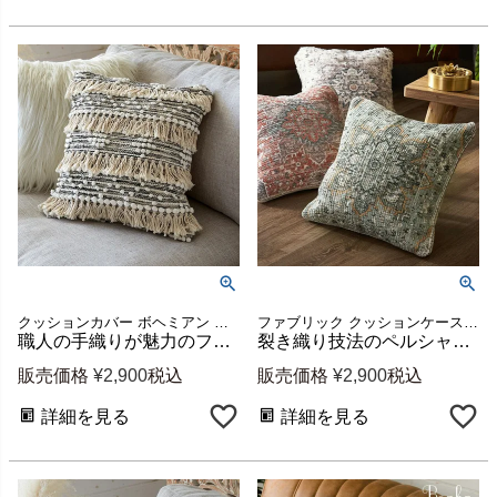
クッションカバー ボヘミアン フリンジ モロッコ モロッカン
ファブリック クッションケース ソファ 寝室 クッション カバー アンティーク調 ペルシャ絨毯調 ビンテージ風 ビンテージ調 オールシーズン 春 夏 秋 冬 ギフト プレゼント
職人の手織りが魅力のフリンジクッションカバー Raha ブラック 45×45cm [34477-bk]
裂き織り技法のペルシャ絨毯風メダリオンクッションカバー 全3色 約45×45cm [34476]
販売価格
¥
2,900
税込
販売価格
¥
2,900
税込
詳細を見る
詳細を見る