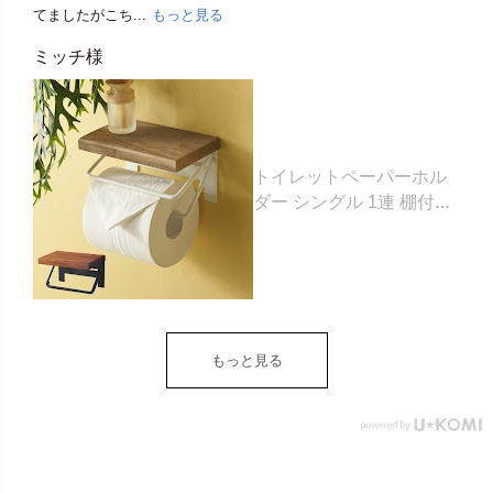
てましたがこち...
もっと見る
ミッチ様
トイレットペーパーホル
ダー シングル 1連 棚付き
天然木 木製 アイアン 約
W 16cm D 11.5cm H
9.5cm ブラウン ベージュ
トイレットペーパー ホル
ダー 収納 DIY アンティー
ク ヴィンテージ ナチュラ
もっと見る
ル Sylph シルフ おしゃれ
北欧 リゾート 雑貨 インテ
リア アジアン [84302] ホ
ワイト