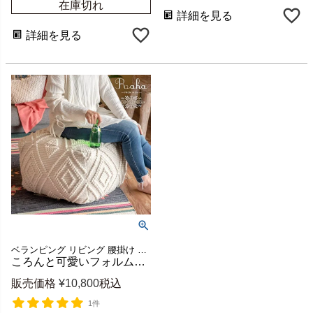
在庫切れ
詳細を見る
詳細を見る
ベランピング リビング 腰掛け ビーズクッション オールシーズン
ころんと可愛いフォルムのインド製プフクッション オットマン兼用 約W55×D55×H37cm raha [34440-iv]
販売価格
¥
10,800
税込
1件