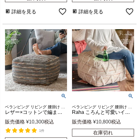
詳細を見る
詳細を見る
ベランピング リビング 腰掛け ビーズクッション オールシーズン
ベランピング リビング 腰掛け ビーズクッション オールシーズン
レザー×コットンで編まれたRahaのプフクッション グレー 約W55×D55×H37cm オットマンにも [34442-gy]
Raha ころんと可愛いインドのプフクッション オットマン 約W55×D55×H37cm [34441-mt]
販売価格
¥
10,300
税込
販売価格
¥
10,800
税込
1件
在庫切れ