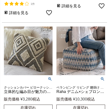
1件
詳細を見る
詳細を見る
クッションカバー ピロークッション ピローカバー 腰まくら
ベランピング リビング 腰掛け ビーズクッション オールシーズン
立体的な編み目が魅力のダイヤ柄クッションカバー Raha 約45×45cm [34485-bk]
Raha デニム×シェブロン柄のプフクッション ブルー 約W55×D55×H37cm [34443-bl]
販売価格
¥
3,280
税込
販売価格
¥
10,300
税込
在庫切れ
在庫切れ