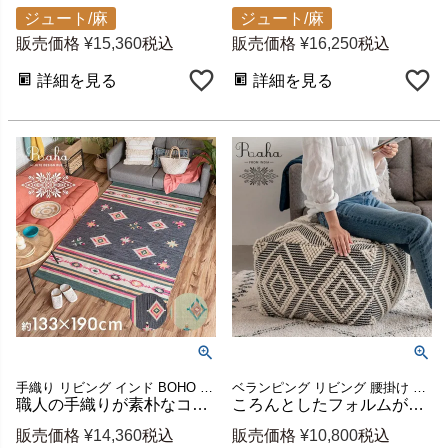
ジュート/麻
ジュート/麻
販売価格
¥
15,360
税込
販売価格
¥
16,250
税込
詳細を見る
詳細を見る
手織り リビング インド BOHO ボーホー 絨毯 敷物 マット
ベランピング リビング 腰掛け ビーズクッション オールシーズン
職人の手織りが素朴なコットンキリムラグ raha 約133×190cm [34450]
ころんとしたフォルムが愛らしいプフクッション ブラック ダイヤ柄 オットマンにも 約W55×D55×H37cm Raha [34439-bk]
販売価格
¥
14,360
税込
販売価格
¥
10,800
税込