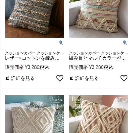
クッションカバー クッションケース ファブリック ボヘミアン
クッションカバー クッションケース ファブリック ボヘミアン
レザー×コットンを編み込んだシックなクッションカバー Raha 約W45×D45cm [34488-gy]
編み目とマルチカラーが映えるクッションカバー Raha 約45×45cm [34487-mt]
販売価格
¥
3,280
税込
販売価格
¥
3,280
税込
詳細を見る
詳細を見る