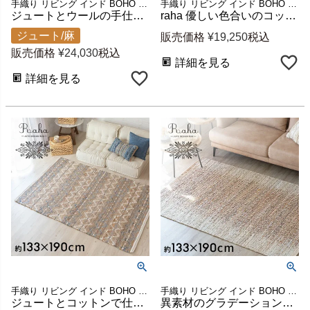
手織り リビング インド BOHO ボーホー 絨毯 敷物 マット
手織り リビング インド BOHO ボーホー 絨毯 敷物 マット
ジュートとウールの手仕事が温かい幾何学デザインラグ Raha 約130×190cm (1.5畳相当) [34446-nt]
raha 優しい色合いのコットンキリムラグ 約133×190cm [34447-br]
ジュート/麻
販売価格
¥
19,250
税込
販売価格
¥
24,030
税込
詳細を見る
詳細を見る
手織り リビング インド BOHO ボーホー 絨毯 敷物 マット
手織り リビング インド BOHO ボーホー 絨毯 敷物 マット
ジュートとコットンで仕上げたraha ラグ 約133×190cm [34445-bl]
異素材のグラデーションが美しいレザー・ジュートラグ raha 約130×190cm ブラウン [34444-br]