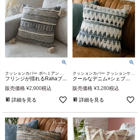
クッションカバー ボヘミアン フリンジ アンティーク風
クッションカバー クッションケース ファブリック ビーチハウス
フリンジが揺れるRahaブロックプリントクッションカバー 約45×45cm [34475]
クールなデニム×シェブロン柄のクッションカバー Raha 約45×45cm [34489-bl]
販売価格
¥
2,900
税込
販売価格
¥
3,280
税込
詳細を見る
詳細を見る