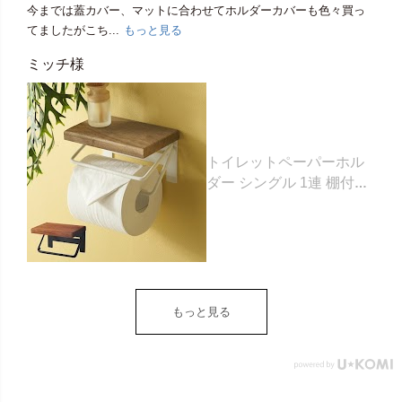
今までは蓋カバー、マットに合わせてホルダーカバーも色々買っ
てましたがこち...
もっと見る
ミッチ様
トイレットペーパーホル
ダー シングル 1連 棚付き
天然木 木製 アイアン 約
W 16cm D 11.5cm H
9.5cm ブラウン ベージュ
トイレットペーパー ホル
ダー 収納 DIY アンティー
ク ヴィンテージ ナチュラ
もっと見る
ル Sylph シルフ おしゃれ
北欧 リゾート 雑貨 インテ
リア アジアン [84302] ホ
ワイト