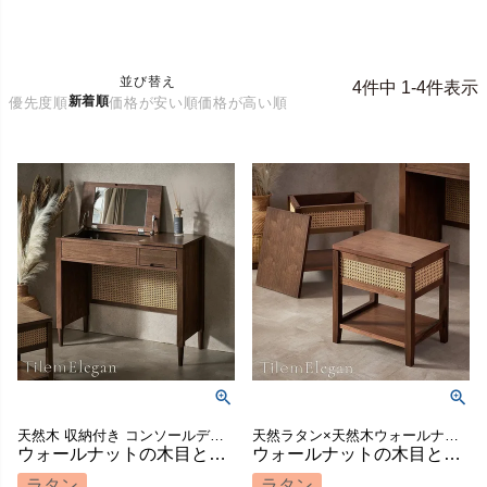
並び替え
4
件中
1
-
4
件表示
新着順
優先度順
価格が安い順
価格が高い順
天然木 収納付き コンソールデスク 天然素材 メイク台 木製ドレッサー 一人暮らし 小物収納 コスメ収納 寝室 リビング リモートワーク pcデスク バリ島 ホテル 店舗 サロン ヴィラ
天然ラタン×天然木ウォールナットを組み合わせた「Tilem elegan（ティレム エレガン）」シリーズのアジアンモダンな2wayチェアー
ウォールナットの木目とラタンメッシュのコンビネーションがリゾート感を醸し出すコンパクトなアジアンドレッサー（ティレムエレガンシリーズ） [67187]
ウォールナットの木目とラタンメッシュのコンビネーションがリゾート感を醸し出すコンパクトなアジアンスツール（ティレムエレガンシリーズ）[ 67186 ]
ラタン
ラタン