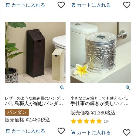
カートに入れる
カートに入れる
レザーのような編み目のパンダン製トイレットペーパー収納ケース
小さなごみ箱としても使えるバリ島のトイレットペーパーケース
バリ島職人が編むパンダン製トイレットペーパーケース スクエア型 蓋付き 2色展開 [1170]
手仕事の輝きが美しいアルミのトイレットペーパーケース シルバー 約W13.5×H14×D13.5cm [10204]
パンダン
販売価格
¥
1,380
税込
販売価格
¥
2,480
税込
1件
カートに入れる
カートに入れる