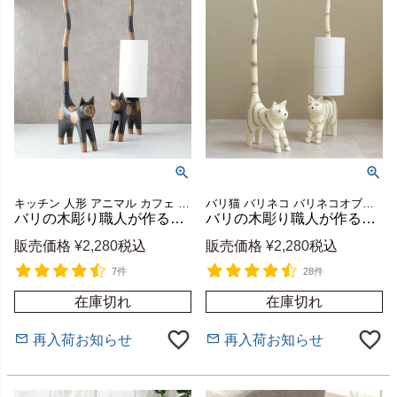
キッチン 人形 アニマル カフェ プレゼント ギフト 店舗
バリ猫 バリネコ バリネコオブジェ お土産 動物 アニマル
バリの木彫り職人が作る猫のトイレットペーパーホルダー 天然木 [13983]
バリの木彫り職人が作る猫のトイレットペーパーホルダー オフホワイト [13988]
販売価格
¥
2,280
税込
販売価格
¥
2,280
税込
7件
28件
在庫切れ
在庫切れ
再入荷お知らせ
再入荷お知らせ