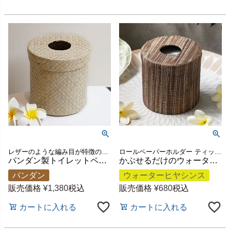
レザーのような編み目が特徴のパンダン製トイレットペーパー収納ケース。フタに穴が開いているので小さなごみ箱としても使えるバリ島の人気アジアン雑貨
ロールペーパーホルダー ティッシュケース ケース オシャレ 花粉症 寝室 洗面所 ダイニング テーブル リゾート 生活雑貨 リビング ドレッサー ホテル 新生活 プレゼント ギフト お祝い
パンダン製トイレットペーパーケース 丸型 ナチュラル 約W14.5×D14.5×H14.5cm [8406]
かぶせるだけのウォーターヒヤシンス トイレットペーパーカバー 約W12.5×D12.5×H12.5cm [10664]
パンダン
ウォーターヒヤシンス
販売価格
¥
1,380
税込
販売価格
¥
680
税込
カートに入れる
カートに入れる