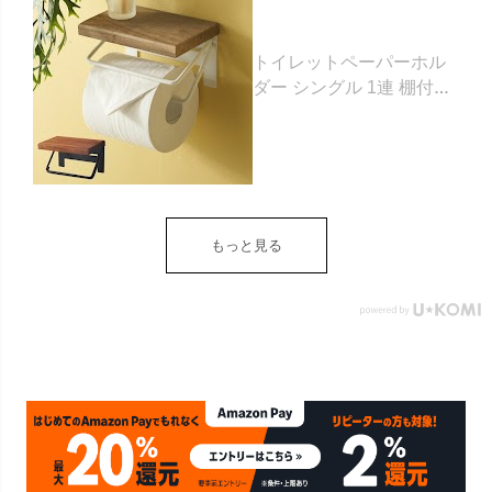
トイレットペーパーホル
ダー シングル 1連 棚付き
天然木 木製 アイアン 約
W 16cm D 11.5cm H
9.5cm ブラウン ベージュ
トイレットペーパー ホル
ダー 収納 DIY アンティー
ク ヴィンテージ ナチュラ
もっと見る
ル Sylph シルフ おしゃれ
北欧 リゾート 雑貨 インテ
リア アジアン [84302] ホ
ワイト