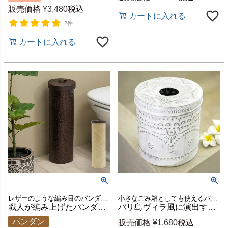
販売価格
¥
3,480
税込
カートに入れる
2件
カートに入れる
レザーのような編み目のパンダン製トイレットペーパー収納ケース
小さなごみ箱としても使えるバリ島のトイレットペーパーケース
職人が編み上げたパンダンのトイレットペーパーケース ラウンド型 約直径15×H50cm [t-1170]
バリ島ヴィラ風に演出するアルミ製トイレットペーパーケース ホワイト [10204-wh]
パンダン
販売価格
¥
1,680
税込