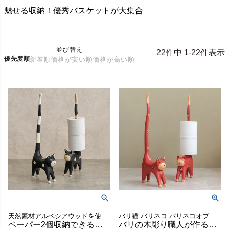
魅せる収納！優秀バスケットが大集合
並び替え
22
件中
1
-
22
件表示
優先度順
新着順
価格が安い順
価格が高い順
天然素材アルベシアウッドを使用したバリネコのトイレットペーパーホルダー。
バリ猫 バリネコ バリネコオブジェ お土産 動物 アニマル
ペーパー2個収納できるバリ猫の木製トイレットペーパーホルダー 約W18×D6×H55cm [14133]
バリの木彫り職人が作る猫のトイレットペーパーホルダー ピンク [13987]