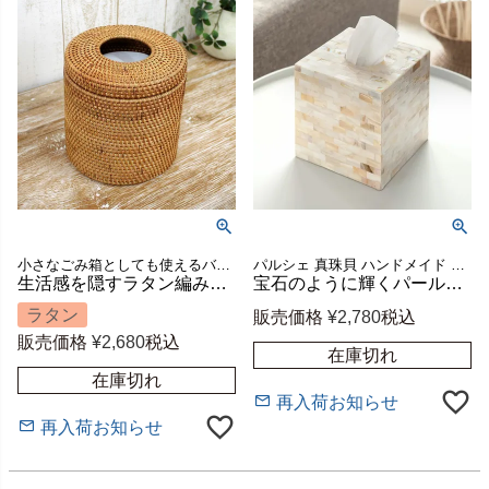
小さなごみ箱としても使えるバリ島のトイレットペーパーケース
パルシェ 真珠貝 ハンドメイド かわいい ナチュラル
生活感を隠すラタン編みのトイレットペーパーケース 外寸直径約13.5～15×高さ14cm バリ島ハンドメイド [10686]
宝石のように輝くパールシェルのトイレットペーパーケース 約W13.3×D13.3×H14cm [vn51139]
ラタン
販売価格
¥
2,780
税込
販売価格
¥
2,680
税込
在庫切れ
在庫切れ
再入荷お知らせ
再入荷お知らせ