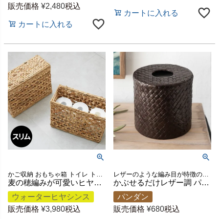
販売価格
¥
2,480
税込
カートに入れる
カートに入れる
かご収納 おもちゃ箱 トイレ トイレットペーパーストッカー
レザーのような編み目が特徴のパンダン製トイレットペーパー収納ケース。かぶせるだけですっきり収納できるバリ島の人気アジアン雑貨
麦の穂編みが可愛いヒヤシンスのふた付き収納バスケット スリムタイプ 約W38×D15×H33cm [51320]
かぶせるだけレザー調 パンダン製 トイレットペーパーケース ブラウン 約W13×D13×H13cm [10663]
ウォーターヒヤシンス
パンダン
販売価格
¥
3,980
税込
販売価格
¥
680
税込