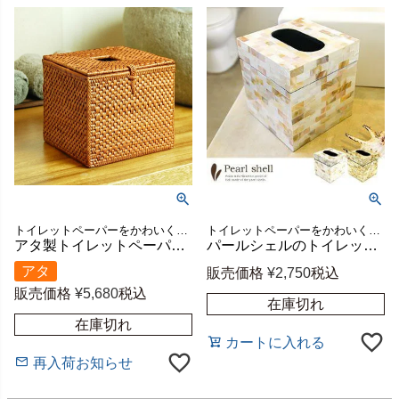
トイレットペーパーをかわいく収納できるバリ島のアタで編まれたアジアンティッシュケース。フタに穴が開いているので小さなごみ箱としても使えるバリ島の人気アジアン雑貨
トイレットペーパーをかわいく収納できる貝殻でデコレーションされたアジアンティッシュケース。フタに穴が開いているので小さなごみ箱としても使えるバリ島の人気アジアン雑貨
アタ製トイレットペーパー収納ケース[スクエアタイプ][10682]【アジアン雑貨のアジア工房本店】
パールシェルのトイレットティッシュケース スクエアタイプ 2色展開[vn50780]【アジアン雑貨のアジア工房本店】
アタ
販売価格
¥
2,750
税込
販売価格
¥
5,680
税込
在庫切れ
在庫切れ
カートに入れる
再入荷お知らせ