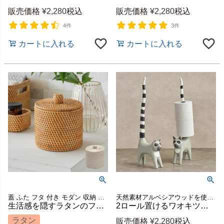
販売価格
¥
2,280
税込
販売価格
¥
2,280
税込
4件
3件
カートに入れる
カートに入れる
蓋 ふた フタ 付き モダン 収納 ストッカー ホテル カフェ
天然素材アルベシアウッドを使用したワオキツネザルのトイレットペーパーホルダー
生活感を隠すラタンのフタ付き小物入れ トイレットペーパーケース 約14×14×15.5cm 全2色 [13981]
2ロール置けるワオキツネザルのトイレットペーパーホルダー 木彫り 高さ約55cm [14132]
ラタン
販売価格
¥
2,280
税込