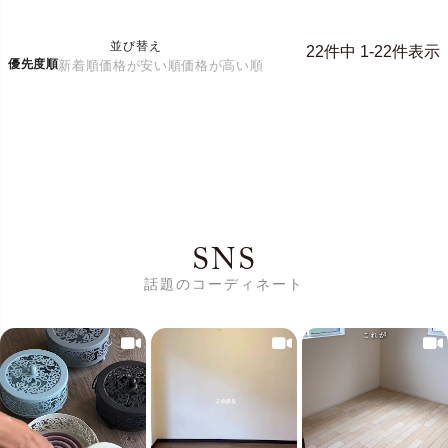
並び替え
22
件中
1
-
22
件表示
優先度順
新着順
価格が安い順
価格が高い順
SNS
話題のコーディネート