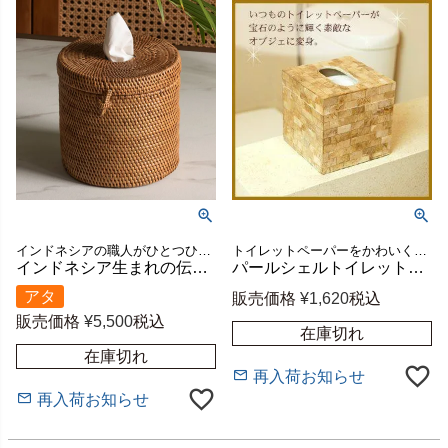
インドネシアの職人がひとつひとつ丁寧に編み上げた、アタ製のトイレットペーパーケース
トイレットペーパーをかわいく収納できる貝殻でデコレーションされたアジアンティッシュケース。フタに穴が開いているので小さなごみ箱としても使えるバリ島の人気アジアン雑貨
インドネシア生まれの伝統素材 アタ製 トイレットペーパーケース［ラウンドタイプ］[2812]
パールシェルトイレットペーパー収納ケース[スクエアタイプ][8435]【アジアン雑貨のアジア工房本店】
アタ
販売価格
¥
1,620
税込
販売価格
¥
5,500
税込
在庫切れ
在庫切れ
再入荷お知らせ
再入荷お知らせ