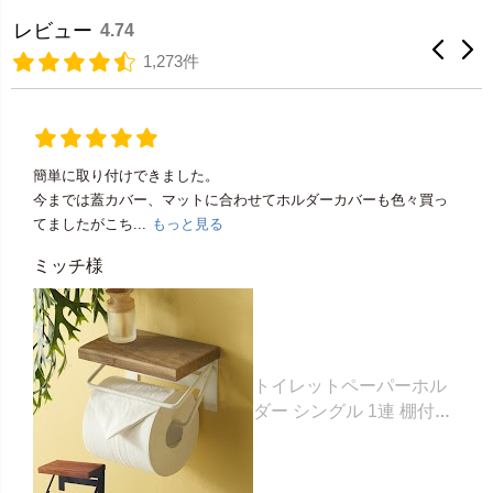
レビュー
4.74
1,273件
簡単に取り付けできました。
今までは蓋カバー、マットに合わせてホルダーカバーも色々買っ
てましたがこち...
もっと見る
ミッチ様
トイレットペーパーホル
ダー シングル 1連 棚付き
天然木 木製 アイアン 約
W 16cm D 11.5cm H
9.5cm ブラウン ベージュ