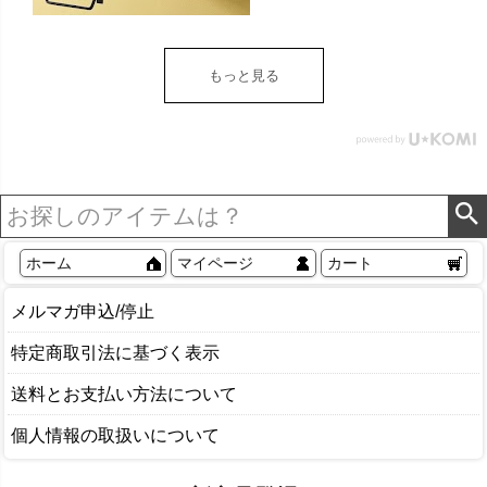
トイレットペーパー ホル
ダー 収納 DIY アンティー
ク ヴィンテージ ナチュラ
もっと見る
ル Sylph シルフ おしゃれ
北欧 リゾート 雑貨 インテ
リア アジアン [84302] ホ
ワイト
ホーム
マイページ
カート
メルマガ申込/停止
特定商取引法に基づく表示
送料とお支払い方法について
個人情報の取扱いについて