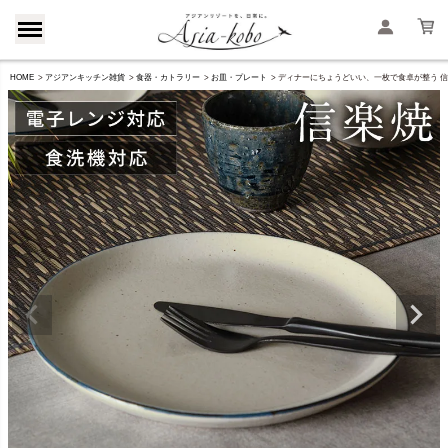
HOME
アジアンキッチン雑貨
食器・カトラリー
お皿・プレート
ディナーにちょうどいい、一枚で食卓が整う 信楽焼 