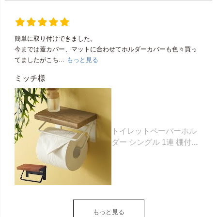
簡単に取り付けできました。
今までは蓋カバー、マットに合わせてホルダーカバーも色々買っ
てましたがこち...
もっと見る
ミッチ様
トイレットペーパーホル
ダー シングル 1連 棚付き
天然木 木製 アイアン 約
W 16cm D 11.5cm H
9.5cm ブラウン ベージュ
トイレットペーパー ホル
ダー 収納 DIY アンティー
ク ヴィンテージ ナチュラ
もっと見る