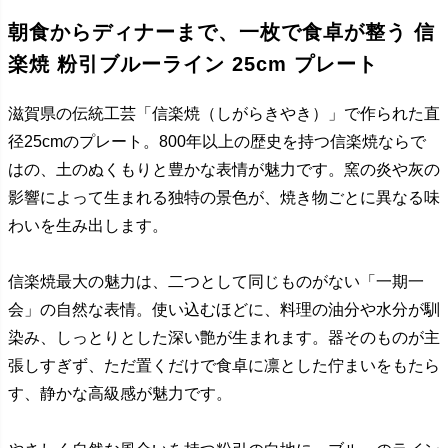
朝食からディナーまで、一枚で食卓が整う 信
楽焼 粉引ブルーライン 25cm プレート
滋賀県の伝統工芸「信楽焼（しがらきやき）」で作られた直
径25cmのプレート。800年以上の歴史を持つ信楽焼ならで
はの、土のぬくもりと豊かな表情が魅力です。窯の炎や灰の
影響によって生まれる独特の景色が、焼き物ごとに異なる味
わいを生み出します。
信楽焼最大の魅力は、二つとして同じものがない「一期一
会」の自然な表情。使い込むほどに、料理の油分や水分が馴
染み、しっとりとした深い艶が生まれます。器そのものが主
張しすぎず、ただ置くだけで食卓に凛とした佇まいをもたら
す、静かな高級感が魅力です。