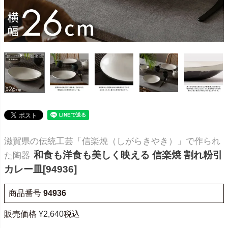
滋賀県の伝統工芸「信楽焼（しがらきやき）」で作られ
和食も洋食も美しく映える 信楽焼 割れ粉引
た陶器
カレー皿[94936]
商品番号
94936
販売価格
¥
2,640
税込