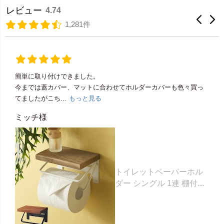
レビュー
4.74
1,281件
簡単に取り付けできました。
今までは蓋カバー、マットに合わせてホルダーカバーも色々買っ
てましたがこち...
もっと見る
ミッチ様
トイレットペーパーホル
ダー シングル 1連 棚付き
天然木 木製 アイアン 約
W 16cm D 11.5cm H
9.5cm ブラウン ベージュ