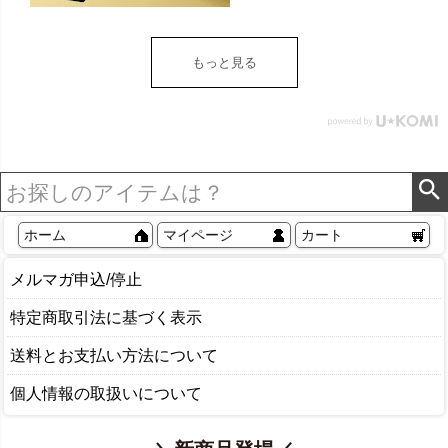
トイレットペーパー ホル
ダー 収納 DIY アンティー
ク ヴィンテージ ナチュラ
もっと見る
ル Sylph シルフ おしゃれ
北欧 リゾート 雑貨 インテ
リア アジアン [84302] ホ
ワイト
ホーム
マイページ
カート
メルマガ申込/停止
特定商取引法に基づく表示
送料とお支払い方法について
個人情報の取扱いについて