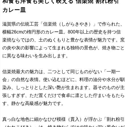
和食も洋食も美しく映える 信楽焼 割れ粉引
カレー皿
滋賀県の伝統工芸「信楽焼（しがらきやき）」で作られた、
横幅26cmの楕円形のカレー皿。800年以上の歴史を持つ信
楽焼ならではの、土のぬくもりと豊かな表情が魅力です。窯
の炎や灰の影響によって生まれる独特の景色が、焼き物ごと
に異なる味わいを生み出します。
信楽焼最大の魅力は、二つとして同じものがない「一期一
会」の自然な表情。使い込むほどに、料理の油分や水分が馴
染み、しっとりとした深い艶が生まれます。器そのものが主
張しすぎず、ただ置くだけで食卓に凛とした佇まいをもたら
す、静かな高級感が魅力です。
真っ白な地色に細かなひび模様（貫入）が浮かぶ「割れ粉引