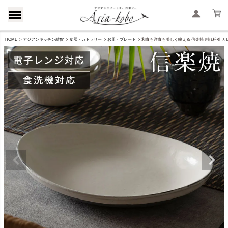
HOME
アジアンキッチン雑貨
食器・カトラリー
お皿・プレート
和食も洋食も美しく映える 信楽焼 割れ粉引 カレー皿