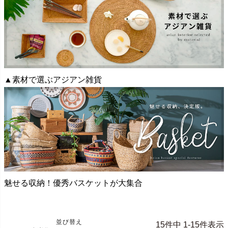
▲素材で選ぶアジアン雑貨
魅せる収納！優秀バスケットが大集合
並び替え
15
件中
1
-
15
件表示