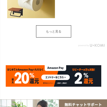
天然木 木製 アイアン 約
W 16cm D 11.5cm H
9.5cm ブラウン ベージュ
トイレットペーパー ホル
ダー 収納 DIY アンティー
ク ヴィンテージ ナチュラ
もっと見る
ル Sylph シルフ おしゃれ
北欧 リゾート 雑貨 インテ
リア アジアン [84302] ホ
ワイト