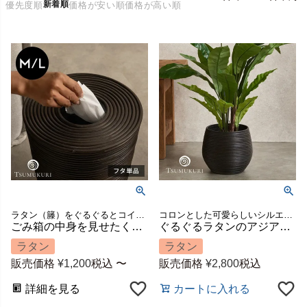
新着順
優先度順
価格が安い順
価格が高い順
ラタン（籐）をぐるぐるとコイル状にして重ねて作られたマルチバスケットに、ぴったりサイズの専用フタが新登場！
コロンとした可愛らしいシルエットのプランターカバー
ごみ箱の中身を見せたくない方におすすめ【TSUMUKURI】ラタンのマルチバスケットの蓋 M/ L [1432]
ぐるぐるラタンのアジアンプランターカバー [14278]
ラタン
ラタン
販売価格
¥
1,200
税込
〜
販売価格
¥
2,800
税込
詳細を見る
カートに入れる