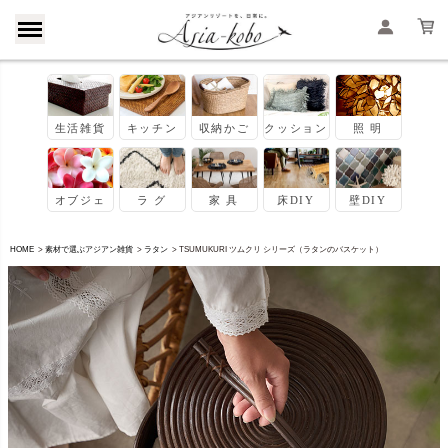
HOME
素材で選ぶアジアン雑貨
ラタン
TSUMUKURI ツムクリ シリーズ（ラタンのバスケット）