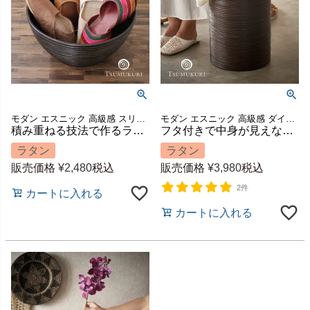
モダン エスニック 高級感 スリッパ収納 スリッパ立て かご 籠 スリッパ入れ ハンドメイド 手作り 玄関 店舗 カフェ レストラン ラウンド 鉢カバー 模様替え ギフト プレゼント
モダン エスニック 高級感 ダイニング 寝室 かご 籠 小物収納 ハンドメイド 手作り キッチン 店舗 カフェ レストラン 大きい 大きめ 引っ越し 結婚 祝い 模様替え ギフト プレゼント
積み重ねる技法で作るラタンのボウル型バスケット TSUMUKURI ブラウン [6252]
フタ付きで中身が見えないラタンのごみ箱 丸型 約16L 約W27×D27×H36cm TSUMUKURI ツムクリ [6251]
ラタン
ラタン
販売価格
¥
2,480
税込
販売価格
¥
3,980
税込
2件
カートに入れる
カートに入れる