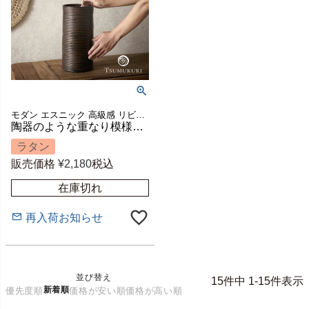
モダン エスニック 高級感 リビング 玄関 寝室 置き物 置物 ハンドメイド 手作り ごみ箱 ゴミ箱 ダストボックス 店舗 カフェ レストラン 収納 筒 筒型 模様替え ギフト プレゼント
陶器のような重なり模様が美しいラタンの筒型バスケット 高さ約30cm TSUMUKURI [6254]
ラタン
販売価格
¥
2,180
税込
在庫切れ
再入荷お知らせ
並び替え
15
件中
1
-
15
件表示
新着順
優先度順
価格が安い順
価格が高い順