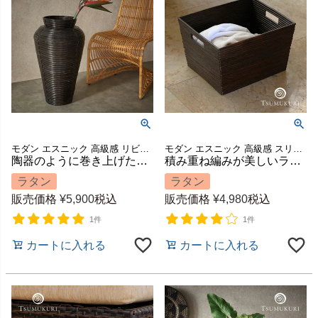
モダン エスニック 高級感 リビング 玄関 寝室 置き物 置物 ハンドメイド 手作り ごみ箱 ゴミ箱 ダストボックス 店舗 カフェ レストラン 収納 筒 筒型 祝い 模様替え ギフト プレゼント
モダン エスニック 高級感 スリッパ収納 スリッパ立て かご 籠 ハンドメイド 手作り 玄関 マガジン 本 店舗 カフェ レストラン 四角 引っ越し 結婚 祝い 模様替え ギフト プレゼント
陶器のように巻き上げたラタンの壷型バスケット 造花・ドライフラワー用 高さ60cm 水入れ不可 TSUMUKURI [6301]
積み重ね編みが美しいラタンのランドリーバスケット TSUMUKURI 約W41×D34×H26cm [6256]
ラタン
ラタン
販売価格
¥
5,900
税込
販売価格
¥
4,980
税込
1件
1件
カートに入れる
カートに入れる