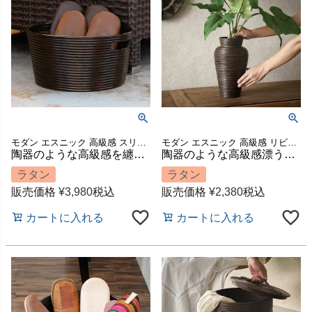
モダン エスニック 高級感 スリッパ収納 スリッパ立て かご 籠 スリッパ入れ ハンドメイド 手作り 玄関 店舗 カフェ レストラン オーバル 模様替え ギフト プレゼント
モダン エスニック 高級感 リビング 玄関 寝室 置き物 置物 ハンドメイド 手作り ごみ箱 ゴミ箱 ダストボックス 店舗 カフェ レストラン 収納 模様替え ギフト プレゼント
陶器のような高級感を纏うツムクリのオーバルバスケット 約W37×D32×H18cm TSUMUKURI [6255]
陶器のような高級感漂うラタンの壺型バスケット 約W20×D20×H30cm 水入れ不可 TSUMUKURI [6253]
ラタン
ラタン
販売価格
¥
3,980
税込
販売価格
¥
2,380
税込
カートに入れる
カートに入れる