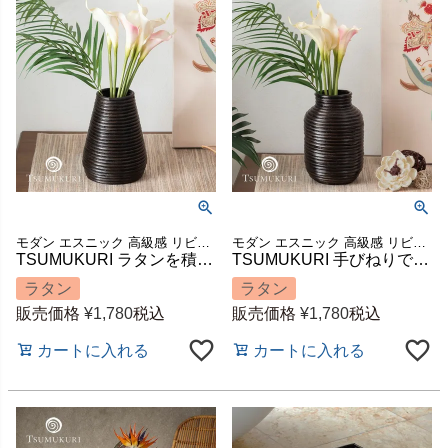
モダン エスニック 高級感 リビング 玄関 寝室 置き物 置物 ハンドメイド 手作り ディスプレイ 飾り 装飾 店舗 カフェ レストラン 収納 筒 筒型 祝い 模様替え ギフト プレゼント
モダン エスニック 高級感 リビング 玄関 寝室 置き物 置物 ハンドメイド 手作り ディスプレイ 飾り 装飾 店舗 カフェ レストラン 収納 筒 筒型 祝い 模様替え ギフト プレゼント
TSUMUKURI ラタンを積み重ねた円錐型フラワーベース 水入れ不可 約W14×D14×H20cm [12661]
TSUMUKURI 手びねりで積み重ねたラタンのフラワーベース 壺型 約W14×D14×H21cm [12660]
ラタン
ラタン
販売価格
¥
1,780
税込
販売価格
¥
1,780
税込
カートに入れる
カートに入れる