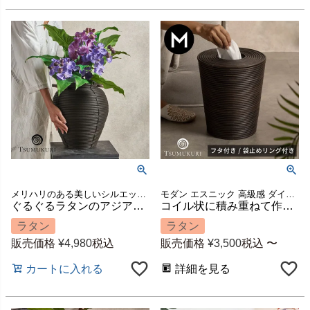
メリハリのある美しいシルエットが目を引くバスケット
モダン エスニック 高級感 ダイニング 寝室 かご 籠 小物収納 ハンドメイド 手作り キッチン 店舗 カフェ レストラン スリッパ入れ 屑籠 引っ越し 祝い 模様替え ギフト プレゼント
ぐるぐるラタンのアジアンな壺型バスケット [14279]
コイル状に積み重ねて作るラタンのマルチバスケット TSUMUKURI Mサイズ 直径約25×H28cm 7L 蓋・袋止めリング付き [13050]
ラタン
ラタン
販売価格
¥
4,980
税込
販売価格
¥
3,500
税込
〜
カートに入れる
詳細を見る