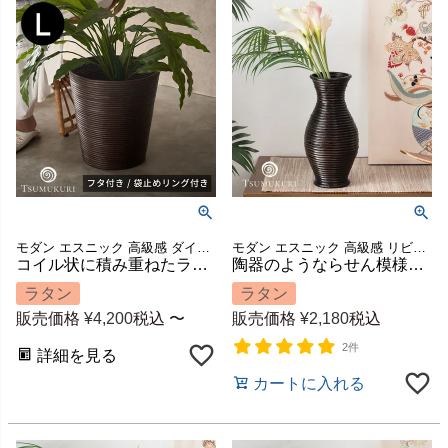
モダン エスニック 高級感 ダイニング 寝室 かご 小物収納 ハンドメイド 手作り キッチン 店舗 カフェ レストラン スリッパ入れ 屑籠 引っ越し 結婚 祝い 模様替え ギフト プレゼント
モダン エスニック 高級感 リビング 玄関 寝室 置き物 置物 ハンドメイド 手作り ディスプレイ 飾り 装飾 店舗 カフェ レストラン 収納 筒 筒型 祝い 模様替え ギフト プレゼント
コイル状に積み重ねたラタンのマルチバスケット TSUMUKURI Lサイズ 約直径30×H32cm 容量13L [13060]
陶器のようならせん模様が美しいラタンのフラワーベース くびれ型 高さ約30cm TSUMUKURI [12670]
ラタン
ラタン
販売価格
¥
4,200
税込
〜
販売価格
¥
2,180
税込
2件
詳細を見る
カートに入れる