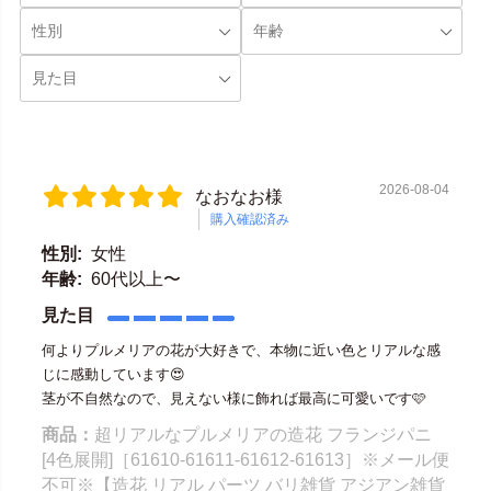
2026-08-04
なおなお様
購入確認済み
性別:
女性
年齢:
60代以上〜
見た目
何よりプルメリアの花が大好きで、本物に近い色とリアルな感
じに感動しています😍
茎が不自然なので、見えない様に飾れば最高に可愛いです🩷
商品：
超リアルなプルメリアの造花 フランジパニ
[4色展開]［61610-61611-61612-61613］※メール便
不可※【造花 リアル パーツ バリ雑貨 アジアン雑貨