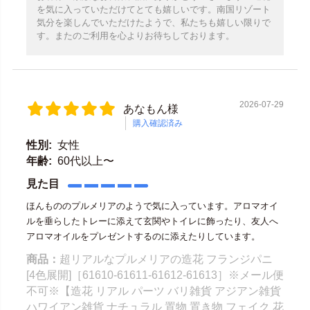
を気に入っていただけてとても嬉しいです。南国リゾート
気分を楽しんでいただけたようで、私たちも嬉しい限りで
す。またのご利用を心よりお待ちしております。
2026-07-29
あなもん様
購入確認済み
性別:
女性
年齢:
60代以上〜
見た目
ほんもののプルメリアのようで気に入っています。アロマオイ
ルを垂らしたトレーに添えて玄関やトイレに飾ったり、友人へ
アロマオイルをプレゼントするのに添えたりしています。
商品：
超リアルなプルメリアの造花 フランジパニ
[4色展開]［61610-61611-61612-61613］※メール便
不可※【造花 リアル パーツ バリ雑貨 アジアン雑貨
ハワイアン雑貨 ナチュラル 置物 置き物 フェイク 花