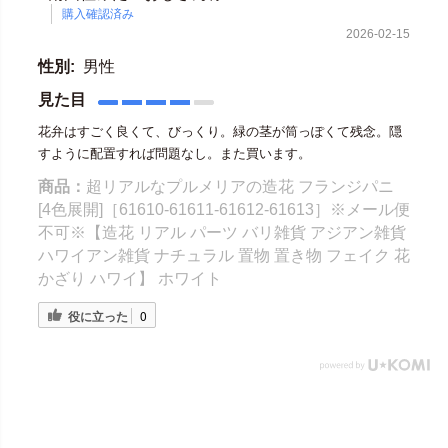
購入確認済み
2026-02-15
性別:
男性
見た目
花弁はすごく良くて、びっくり。緑の茎が筒っぽくて残念。隠
すように配置すれば問題なし。また買います。
商品：
超リアルなプルメリアの造花 フランジパニ
[4色展開]［61610-61611-61612-61613］※メール便
不可※【造花 リアル パーツ バリ雑貨 アジアン雑貨
ハワイアン雑貨 ナチュラル 置物 置き物 フェイク 花
かざり ハワイ】 ホワイト
役に立った
0