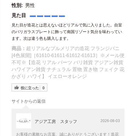
性別:
男性
見た目
見た目が造花とは思えないほどリアルで気に入りました。自室
のバリガラスプレートに飾って南国リゾート気分を味わってい
ます。次は違う色も購入します。
商品：
超リアルなプルメリアの造花 フランジパニ
[4色展開]［61610-61611-61612-61613］※メール便
不可※【造花 リアル パーツ バリ雑貨 アジアン雑貨
ハワイアン雑貨 ナチュラル 置物 置き物 フェイク 花
かざり ハワイ】 イエローオレンジ
役に立った
0
サイトからの返信
2026-08-03
アジア工房 スタッフ
お客様の素敵なお言葉、誠にありがとうございます！造花