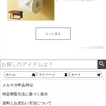
天然木 木製 アイアン 約
W 16cm D 11.5cm H
9.5cm ブラウン ベージュ
トイレットペーパー ホル
ダー 収納 DIY アンティー
ク ヴィンテージ ナチュラ
もっと見る
ル Sylph シルフ おしゃれ
北欧 リゾート 雑貨 インテ
リア アジアン [84302] ホ
ワイト
ホーム
マイページ
カート
メルマガ申込/停止
特定商取引法に基づく表示
送料とお支払い方法について