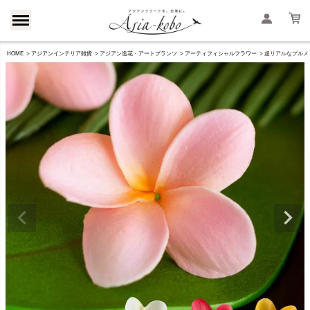
HOME
アジアンインテリア雑貨
アジアン造花・アートプランツ
アーティフィシャルフラワー
超リアルなプルメリア